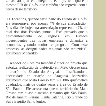
Goiás, ao qual era integrado, e, hoje, tem quase o
mesmo PIB de Goiás, que também não regrediu com a
perda desse território.
“O Tocantins, quando fazia parte do Estado de Goiás,
era responsável por apenas 4% de sua arrecadação.
Nos dias de hoje, sua arrecadação representa 47% do
total dos dois Estados juntos. Está provado que o
desmembramento de regiões em Estados
independentes traz novas empresas e dinamiza a
economia, gerando muitos empregos. Com esse
processo, as desigualdades regionais são reduzidas”,
argumenta Mozarildo.
O senador de Roraima também é autor do projeto que
autoriza realização de plebiscito em Mato Grosso para
a criação do Estado do Araguaia. Justificando a
necessidade de criação do Araguaia, Mozarildo
argumenta que Mato Grosso tem 906.806 quilômetros
quadrados, mais de quatro vezes a área do Estado de
São Paulo. Ele acrescenta que o território do Mato
Grosso tem quase o mesmo tamanho que São Paulo,
Rio de Janeiro, Paraná, Santa Catarina, Rio Grande do
Sul e Espírito Santo juntos.