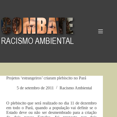
Pular
para
o
conteúdo
Projetos ‘estrangeiros’ criaram plebiscito no Pará
5 de setembro de 2011
Racismo Ambiental
O plebiscito que será realizado no dia 11 de dezembro
em todo o Pará, quando a população vai definir se o
Estado deve ou não ser desmembrado para a criação