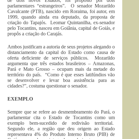
de dois novos Estados, foi proposto por dois
parlamentares “estrangeiros”. O senador Mozarildo
Cavalcante (PTB), nascido em Roraima, foi autor, em
1999, quando ainda era deputado, da proposta de
criação do Tapajós. Leomar Quintanilha, ex-senador
pelo Tocantins, nasceu em Goiânia, capital de Goiás, e
propôs a criação do Carajás.
Ambos justificam a autoria de seus projetos alegando o
distanciamento da capital do Estado como causa de
oferta deficiente de serviços públicos. Mozarildo
argumenta que três estados brasileiros – Amazonas,
Pará e Mato Grosso – ocupam mais da metade do
território do país. “Como é que esses latifúndios vão
se desenvolver e levar boa assistência para as
cidades?”, costuma questionar o senador.
EXEMPLO
Sempre que se refere ao desmembramento do Pará, o
parlamentar cita o Estado de Tocantins como um
exemplo bem-sucedido de redivisão territorial.
Segundo ele, a região que deu origem ao Estado
representava 4% do Produto Interno Bruto (PIB) de