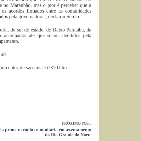
ece no Maranhão, mas o pior é perceber que a
e os acordos firmados entre as comunidades
ados pela governadora”, declarou Serejo.
ria, do sul do estado, do Baixo Parnaíba, da
r acampados até que sejam atendidos pela
mpamento.
uís.
no-centro-de-sao-luis-167350.htm
PRÓXIMO
POST
a primeira rádio comunitária em assentamento
do Rio Grande do Norte