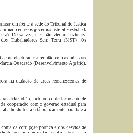
mpar em frente à sede do Tribunal de Justiça
firmado entre os governos federal e estadual,
cra). Dessa vez, eles não vieram sozinhos.
 dos Trabalhadores Sem Terra (MST). Os
 acordado durante a reunião com as ministras
e Márcia Quadrado (Desenvolvimento Agrário),
ora na titulação de áreas remanescentes de
para o Maranhão, incluindo o deslocamento de
o de cooperação com o governo estadual para
 trabalho do Incra está praticamente parado e a
conta da corrupção política e dos desvios de
Ele denunciou que várias escolas situadas no