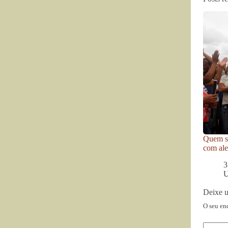
Quem se
com ale
3
U
Deixe 
O seu en