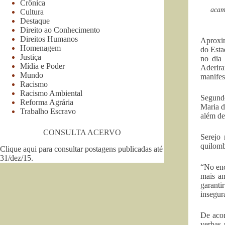
Crônica
acam
Cultura
Destaque
Direito ao Conhecimento
Direitos Humanos
Aproxim
Homenagem
do Esta
Justiça
no dia 
Mídia e Poder
Aderir
Mundo
manifes
Racismo
Racismo Ambiental
Segundo
Reforma Agrária
Maria d
Trabalho Escravo
além de
CONSULTA ACERVO
Serejo 
quilomb
Clique aqui para consultar postagens publicadas até
31/dez/15
.
“No enc
mais an
garanti
insegur
De acor
verbas 