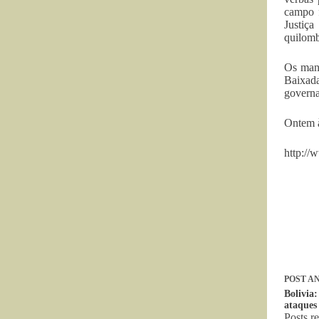
campo f
Justiç
quilomb
Os mani
Baixad
governa
Ontem à
http://
POST
AN
Bolivia:
ataques
Posts r