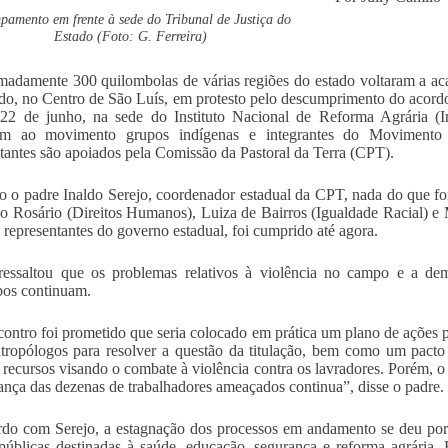
pamento em frente à sede do Tribunal de Justiça do
Estado (Foto: G. Ferreira)
adamente 300 quilombolas de várias regiões do estado voltaram a aca
do, no Centro de São Luís, em protesto pelo descumprimento do acordo 
22 de junho, na sede do Instituto Nacional de Reforma Agrária (In
am ao movimento grupos indígenas e integrantes do Movimento
tantes são apoiados pela Comissão da Pastoral da Terra (CPT).
 o padre Inaldo Serejo, coordenador estadual da CPT, nada do que foi
o Rosário (Direitos Humanos), Luiza de Bairros (Igualdade Racial) 
 representantes do governo estadual, foi cumprido até agora.
ressaltou que os problemas relativos à violência no campo e a dem
os continuam.
ontro foi prometido que seria colocado em prática um plano de ações 
tropólogos para resolver a questão da titulação, bem como um pact
r recursos visando o combate à violência contra os lavradores. Porém, o
ança das dezenas de trabalhadores ameaçados continua”, disse o padre.
do com Serejo, a estagnação dos processos em andamento se deu por 
públicas destinadas à saúde, educação, segurança e reforma agrária. 