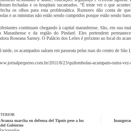
oram fechadas e os hospitais sucateados. “É triste ver o que acont
a fecha os olhos para esta problemática. Rumores dão conta de qu
olas e as ministras não estão sendo cumpridos porque estão sendo barr
festantes continuam chegando à capital maranhense. São, em sua maio
a Maranhense e da região do Pindaré. Eles pretendem permanece
dora Roseana Sarney. O Palácio dos Leões é próximo ao local do aca
 tarde, os acampados saíram em passeata pelas ruas do centro de São L
www.jornalpequeno.com.br/2011/8/23/quilombolas-acampam-outra-vez-
TERIOR
 Avanza marcha en defensa del Tipnis pese a los
Inaugurad
 del Gobierno
elacionados