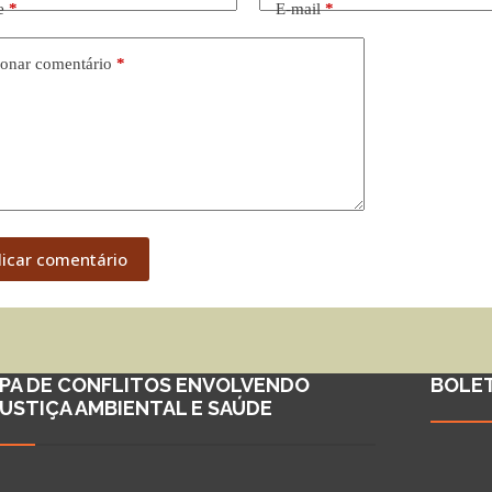
e
*
E-mail
*
onar comentário
*
licar comentário
PA DE CONFLITOS ENVOLVENDO
BOLE
JUSTIÇA AMBIENTAL E SAÚDE