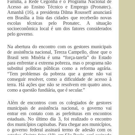
Família, a Rede Cegonha e o Programa Nacional de
Acesso ao Ensino Técnico e Emprego (Pronatec).
Amanhã (16), a presidenta Dilma Rousseff anunciará
em Brasília a lista das cidades que receberão novas
escolas técnicas pelo Pronatec. A situação
socioeconômica local é um dos fatores considerados
pelo governo.
Na abertura do encontro com os gestores municipais
de assistência nacional, Tereza Campello, disse que o
Brasil sem Miséria é uma “força-tarefa” do Estado
para enfrentar a extrema pobreza, mas o programa não
substitui políticas públicas como a reforma agrária.
“Tem problemas da pobreza que a gente não vai
conseguir resolver, como a dificuldade de acesso à
terra. Há ações que não se resolvem em quatro anos,
como a questão fundiária, que é secular.”
Além de encontros com os colegiados de gestores
municipais de assistência nacional, o governo vai
entrar em contato com as prefeituras em encontros
estaduais. No último dia 3, foi realizado o encontro
dos municípios capixabas. Para chegar aos municípios,
o governo federal assinará termo de adesão com os