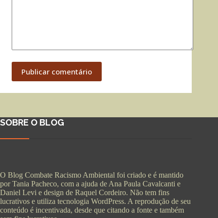
Publicar comentário
SOBRE O BLOG
O Blog Combate Racismo Ambiental foi criado e é mantido
por Tania Pacheco, com a ajuda de Ana Paula Cavalcanti e
Daniel Levi e design de Raquel Cordeiro. Não tem fins
lucrativos e utiliza tecnologia WordPress. A reprodução de seu
conteúdo é incentivada, desde que citando a fonte e também