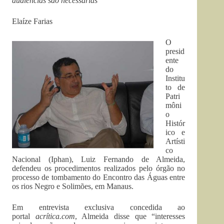
audiências são necessárias
Elaíze Farias
O
presid
ente
do
Institu
to de
Patri
môni
o
Histór
ico e
Artísti
co
Nacional (Iphan), Luiz Fernando de Almeida,
defendeu os procedimentos realizados pelo órgão no
processo de tombamento do Encontro das Águas entre
os rios Negro e Solimões, em Manaus.
Em entrevista exclusiva concedida ao
portal
acrítica.com
, Almeida disse que “interesses