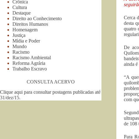
Crônica
seguirã
Cultura
Destaque
Cerca d
Direito ao Conhecimento
desta q
Direitos Humanos
quatro 
Homenagem
regular
Justiça
Mídia e Poder
Mundo
De aco
Racismo
Quilomb
Racismo Ambiental
bandeir
Reforma Agrária
ainda é
Trabalho Escravo
“A ques
CONSULTA ACERVO
quilomb
problem
Clique aqui para consultar postagens publicadas até
proporç
31/dez/15
.
com que
Segundo
ultrapa
de 108 
Para Ro