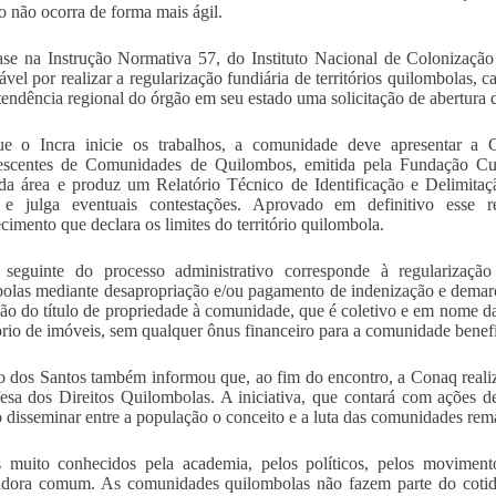
o não ocorra de forma mais ágil.
e na Instrução Normativa 57, do Instituto Nacional de Colonização 
ável por realizar a regularização fundiária de territórios quilombolas,
tendência regional do órgão em seu estado uma solicitação de abertura 
ue o Incra inicie os trabalhos, a comunidade deve apresentar a 
scentes de Comunidades de Quilombos, emitida pela Fundação Cult
da área e produz um Relatório Técnico de Identificação e Delimitaç
a e julga eventuais contestações. Aprovado em definitivo esse r
cimento que declara os limites do território quilombola.
 seguinte do processo administrativo corresponde à regularização
olas mediante desapropriação e/ou pagamento de indenização e demarc
ão do título de propriedade à comunidade, que é coletivo e em nome da
ório de imóveis, sem qualquer ônus financeiro para a comunidade benef
 dos Santos também informou que, ao fim do encontro, a Conaq real
sa dos Direitos Quilombolas. A iniciativa, que contará com ações de
o disseminar entre a população o conceito e a luta das comunidades re
muito conhecidos pela academia, pelos políticos, pelos movimento
adora comum. As comunidades quilombolas não fazem parte do cotidia