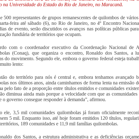
o na Universidade do Estado do Rio de Janeiro, no Maracanã.
e 500 representantes de grupos remanescentes de quilombos de vários lu
uarta-feira até sábado (6), no Rio de Janeiro, no 4º Encontro Naci
dias de evento, serão discutidos os avanços nas políticas públicas par
ização fundiária de territórios que ocupam.
rdo com o coordenador executivo da Coordenação Nacional de A
olas (Conaq), que organiza o encontro, Ronaldo dos Santos, a luta
as do movimento. Segundo ele, embora o governo federal esteja trabalha
 muito lento:
tão do território para nós é central e, embora tenhamos avançado b
olas nos últimos anos, ainda caminhamos de forma lenta na emissão dos
a pelo fato de a proporção entre títulos emitidos e comunidades existe
ão diminua ainda mais porque a velocidade com que as comunidades 
 o governo consegue responder à demanda”, afirmou.
 ele, 3,5 mil comunidades quilombolas já foram oficialmente reconh
ssem 5 mil. Enquanto isso, até hoje foram emitidos 120 títulos, regula
territórios, 189 comunidades e 11,9 mil famílias quilombolas.
naldo dos Santos, a estrutura administrativa e as deficiências orçame