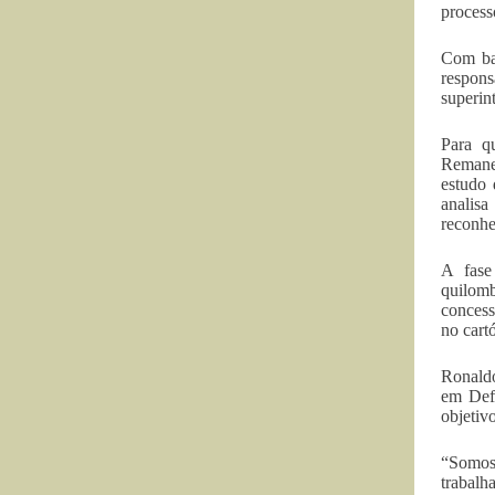
process
Com bas
respons
superin
Para q
Remane
estudo 
analis
reconhe
A fase
quilomb
concess
no cart
Ronaldo
em Defe
objetiv
“Somos 
trabalh