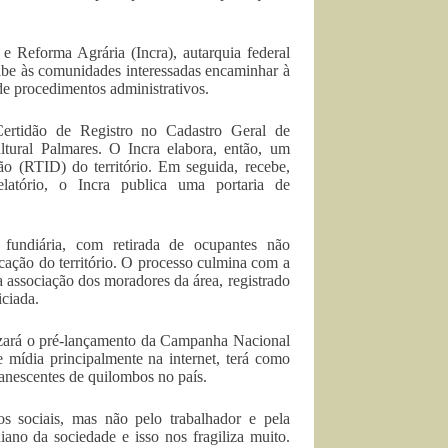
e Reforma Agrária (Incra), autarquia federal
 cabe às comunidades interessadas encaminhar à
de procedimentos administrativos.
Certidão de Registro no Cadastro Geral de
ural Palmares. O Incra elabora, então, um
ão (RTID) do território. Em seguida, recebe,
elatório, o Incra publica uma portaria de
 fundiária, com retirada de ocupantes não
ação do território. O processo culmina com a
 associação dos moradores da área, registrado
iciada.
izará o pré-lançamento da Campanha Nacional
 mídia principalmente na internet, terá como
manescentes de quilombos no país.
s sociais, mas não pelo trabalhador e pela
no da sociedade e isso nos fragiliza muito.