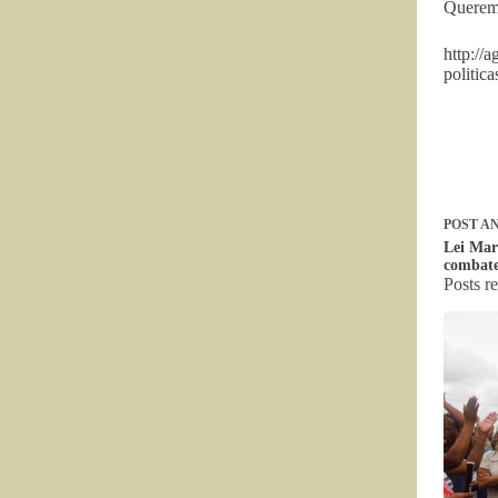
Queremo
http://
politica
POST
AN
Lei Mar
combate
Posts r