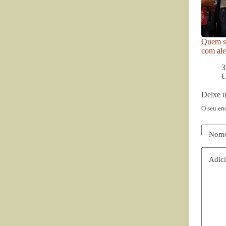
Quem se
com ale
3
U
Deixe 
O seu en
Nom
Adici