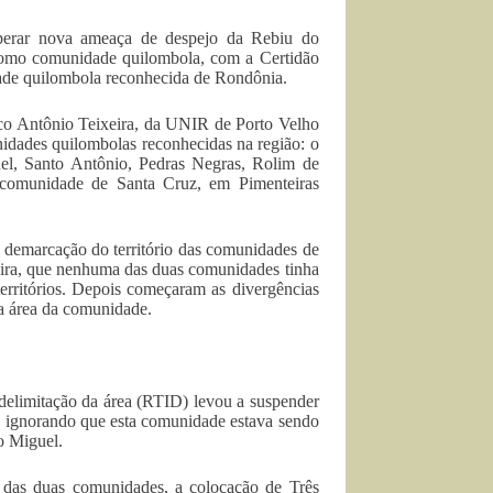
perar nova ameaça de despejo da Rebiu do
como comunidade quilombola, com a Certidão
dade quilombola reconhecida de Rondônia.
rco Antônio Teixeira, da UNIR de Porto Velho
idades quilombolas reconhecidas na região: o
el, Santo Antônio, Pedras Negras, Rolim de
 comunidade de Santa Cruz, em Pimenteiras
demarcação do território das comunidades de
eira, que nenhuma das duas comunidades tinha
territórios. Depois começaram as divergências
 área da comunidade.
 delimitação da área (RTID) levou a suspender
a, ignorando que esta comunidade estava sendo
o Miguel.
 das duas comunidades, a colocação de Três