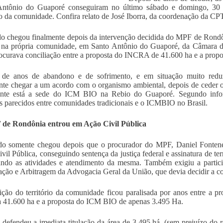
Antônio do Guaporé conseguiram no último sábado e domingo, 30 e
rio da comunidade. Confira relato de José Iborra, da coordenação da C
o chegou finalmente depois da intervenção decidida do MPF de Rondôn
 na própria comunidade, em Santo Antônio do Guaporé, da Câmara d
ocurava conciliação entre a proposta do INCRA de 41.600 ha e a pro
 de anos de abandono e de sofrimento, e em situação muito reduz
nte chegar a um acordo com o organismo ambiental, depois de ceder os 
ente está a sede do ICM BIO na Rebio do Guaporé. Segundo info
os parecidos entre comunidades tradicionais e o ICMBIO no Brasil.
de Rondônia entrou em Ação Civil Pública
do somente chegou depois que o procurador do MPF, Daniel Fontene
vil Pública, conseguindo sentença da justiça federal e assinatura de
ando as atividades e atendimento da mesma. Também exigiu a parti
ação e Arbitragem da Advogacia Geral da União, que devia decidir a cont
ição do território da comunidade ficou paralisada por anos entre a
 a 41.600 ha e a proposta do ICM BIO de apenas 3.495 Ha.
efendeu a imediata titulação da área de 3.495 há, (sem prejuízo do res