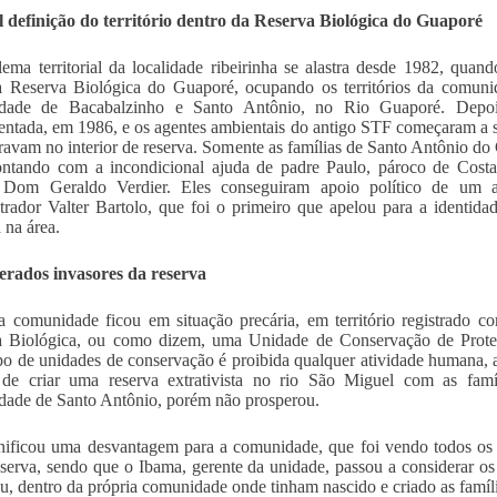
il definição do território dentro da Reserva Biológica do Guaporé
ema territorial da localidade ribeirinha se alastra desde 1982, qua
a Reserva Biológica do Guaporé, ocupando os territórios da comun
dade de Bacabalzinho e Santo Antônio, no Rio Guaporé. Depoi
ntada, em 1986, e os agentes ambientais do antigo STF começaram a se 
avam no interior de reserva. Somente as famílias de Santo Antônio do
ontando com a incondicional ajuda de padre Paulo, pároco de Cost
 Dom Geraldo Verdier. Eles conseguiram apoio político de um 
trador Valter Bartolo, que foi o primeiro que apelou para a identi
 na área.
erados invasores da reserva
 comunidade ficou em situação precária, em território registrado 
a Biológica, ou como dizem, uma Unidade de Conservação de Prote
ipo de unidades de conservação é proibida qualquer atividade humana,
 de criar uma reserva extrativista no rio São Miguel com as famí
ade de Santo Antônio, porém não prosperou.
gnificou uma desvantagem para a comunidade, que foi vendo todos os 
serva, sendo que o Ibama, gerente da unidade, passou a considerar 
u, dentro da própria comunidade onde tinham nascido e criado as famíli