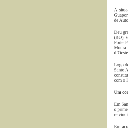
A situ
Guapor
de Auto
Deu gra
(RO), s
Forte P
Moura 
d`Oeste
Logo de
Santo A
constit
com o I
Um cont
Em Sant
o prime
reivind
Em aco