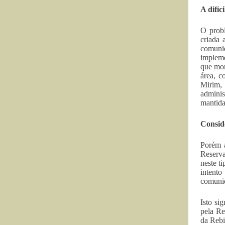
A difíc
O probl
criada 
comuni
impleme
que mor
área, c
Mirim,
adminis
mantida
Consid
Porém a
Reserv
neste t
intento
comunid
Isto si
pela Re
da Rebi