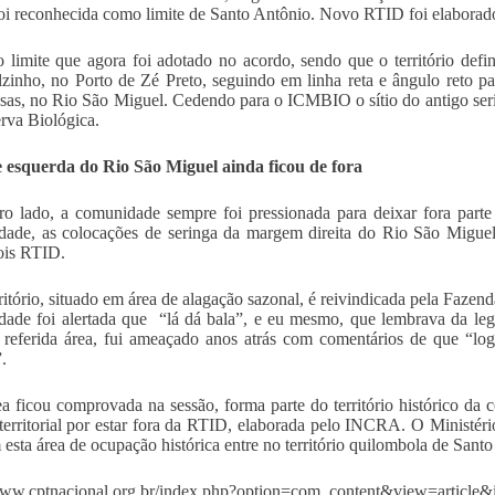
oi reconhecida como limite de Santo Antônio. Novo RTID foi elaborad
o limite que agora foi adotado no acordo, sendo que o território def
zinho, no Porto de Zé Preto, seguindo em linha reta e ângulo reto pa
sas, no Rio São Miguel. Cedendo para o ICMBIO o sítio do antigo seri
rva Biológica.
 esquerda do Rio São Miguel ainda ficou de fora
ro lado, a comunidade sempre foi pressionada para deixar fora parte 
ade, as colocações de seringa da margem direita do Rio São Miguel
ois RTID.
rritório, situado em área de alagação sazonal, é reivindicada pela Faze
ade foi alertada que “lá dá bala”, e eu mesmo, que lembrava da leg
 referida área, fui ameaçado anos atrás com comentários de que “lo
.
ea ficou comprovada na sessão, forma parte do território histórico da 
territorial por estar fora da RTID, elaborada pelo INCRA. O Ministéri
esta área de ocupação histórica entre no território quilombola de San
www.cptnacional.org.br/index.php?option=com_content&view=article&id