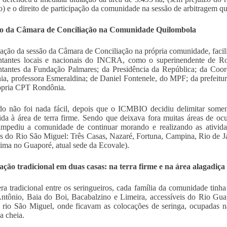
rio) e o direito de participação da comunidade na sessão de arbitragem q
ão da Câmara de Conciliação na Comunidade Quilombola
zação da sessão da Câmara de Conciliação na própria comunidade, facil
entantes locais e nacionais do INCRA, como o superinendente de
entantes da Fundação Palmares; da Presidência da República; da C
a, professora Esmeraldina; de Daniel Fontenele, do MPF; da prefeitu
ópria CPT Rondônia.
o não foi nada fácil, depois que o ICMBIO decidiu delimitar somen
gida à área de terra firme. Sendo que deixava fora muitas áreas de oc
mpediu a comunidade de continuar morando e realizando as atividad
is do Rio São Miguel: Três Casas, Nazaré, Fortuna, Campina, Rio de J
ltima no Guaporé, atual sede da Ecovale).
ção tradicional em duas casas: na terra firme e na área alagadiça
a tradicional entre os seringueiros, cada família da comunidade tinha 
ntônio, Baia do Boi, Bacabalzino e Limeira, accessíveis do Rio Gua
 rio São Miguel, onde ficavam as colocações de seringa, ocupadas 
a cheia.