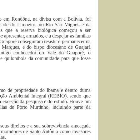
ndo em Rondôna, na divisa com a Bolívia, foi
idade do Limoeiro, no Rio São Miguel, e da
s que a reserva biológica começou a ser
apresentar, armados, e a despejar as famílias
 Guaporé conseguiram resistir e permanecer na
a Marques, e do bispo diocesano de Guajará
antigo conhecedor do Vale do Guaporé, o
dade quilombola da comunidade para que fosse
como de propriedade do Ibama e dentro duma
ção Ambiental Integral (REBIO), sendo que
 a exceção da pesquisa e do estudo. Houve um
lias de Porto Murtinho, incluindo parte da
seus direitos e a sua sobrevivência ameaçada
os moradores de Santo Antônio como invasores
as.