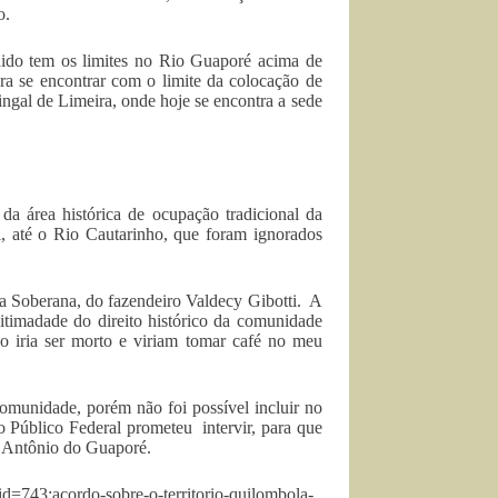
o.
inido tem os limites no Rio Guaporé acima de
ra se encontrar com o limite da colocação de
ngal de Limeira, onde hoje se encontra a sede
da área histórica de ocupação tradicional da
, até o Rio Cautarinho, que foram ignorados
nda Soberana, do fazendeiro Valdecy Gibotti. A
itimadade do direito histórico da comunidade
go iria ser morto e viriam tomar café no meu
comunidade, porém não foi possível incluir no
o Público Federal prometeu intervir, para que
to Antônio do Guaporé.
=743:acordo-sobre-o-territorio-quilombola-