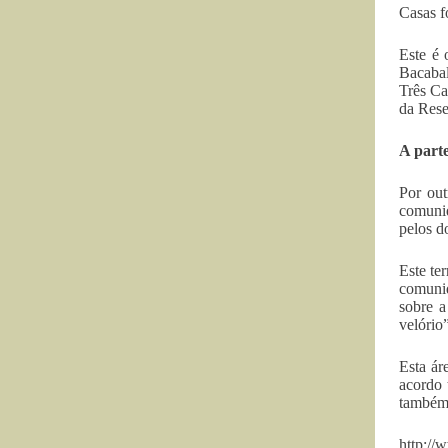
Casas f
Este é 
Bacabal
Três Ca
da Rese
A parte
Por out
comunid
pelos d
Este te
comunid
sobre a
velório”
Esta ár
acordo 
também 
http://