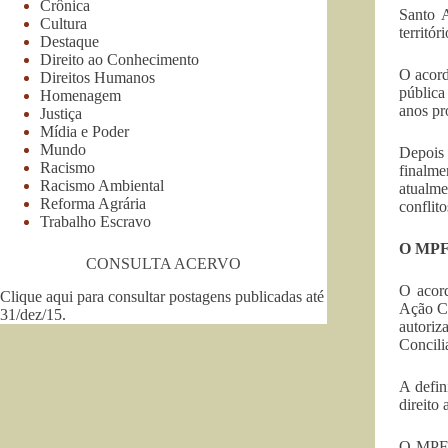
Crônica
Santo 
Cultura
territó
Destaque
Direito ao Conhecimento
O acord
Direitos Humanos
pública
Homenagem
anos pr
Justiça
Mídia e Poder
Mundo
Depois
Racismo
finalme
Racismo Ambiental
atualm
Reforma Agrária
conflit
Trabalho Escravo
O MPF 
CONSULTA ACERVO
O acor
Clique aqui para consultar postagens publicadas até
Ação Ci
31/dez/15
.
autoriz
Concili
A defin
direito
O MPF d