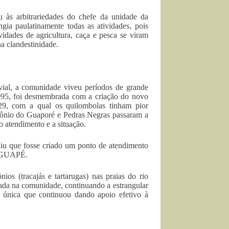
 às arbitrariedades do chefe da unidade da
gia paulatinamente todas as atividades, pois
idades de agricultura, caça e pesca se viram
a clandestinidade.
vial, a comunidade viveu períodos de grande
1995, foi desmembrada com a criação do novo
29, com a qual os quilombolas tinham pior
ntônio do Guaporé e Pedras Negras passaram a
o atendimento e a situação.
u que fosse criado um ponto de atendimento
 AGUAPÉ.
os (tracajás e tartarugas) nas praias do rio
da na comunidade, continuando a estrangular
 única que continuou dando apoio efetivo à