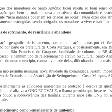
ção dos moradores de Santo Antônio ficou sujeita ao bom senso ou
ação que, bem ou mal, tolerava a existência da comunidade e restrin
nte “nem galinhas poderiam ser criadas no local”. Nem dizer que ativ
amente restringidas, sendo obrigados os moradores a viver e trabalhar n
 de sofrimento, de resistência e abandono
ação geográfica de isolamento, com comunicação apenas por via flu
o por parte da prefeitura de Costa Marques, e posteriormente, em 
pio de São Francisco do Guaporé, localidade de colonos na BR-4
ação, e nenhum tipo de relacionamento afetivo ou cultural. Santo A
arte do novo município, contra a vontade deles, dificultando ainda mais 
 não permitia nenhuma nova atividade da comunidade. Assim, impedi
eto de Ecoturismo da Associação de Seringueiros de Costa Marques,
teriormente as atividades ambientais de proteção à desova de quelôni
, que realizava a ONG ECOVALE, o Ibama permitiu que fosse realiza
 pouco a sobrevivência das famílias. Durante anos esta ONG foi a
dade.
nhecimento como remanescente de quilombo