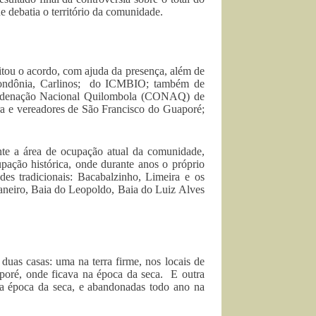
ue debatia o território da comunidade.
itou o acordo, com ajuda da presença, além de
 Rondônia, Carlinos; do ICMBIO; também de
oordenação Nacional Quilombola (CONAQ) de
ra e vereadores de São Francisco do Guaporé;
te a área de ocupação atual da comunidade,
upação histórica, onde durante anos o próprio
es tradicionais: Bacabalzinho, Limeira e os
aneiro, Baia do Leopoldo, Baia do Luiz Alves
duas casas: uma na terra firme, nos locais de
poré, onde ficava na época da seca. E outra
na época da seca, e abandonadas todo ano na