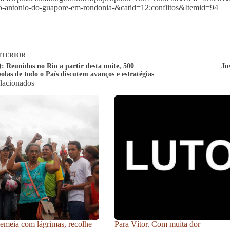
o-antonio-do-guapore-em-rondonia-&catid=12:conflitos&Itemid=94
TERIOR
Reunidos no Rio a partir desta noite, 500
Ju
las de todo o País discutem avanços e estratégias
elacionados
meia com lágrimas, recolhe
Para Vítor. Com muita dor