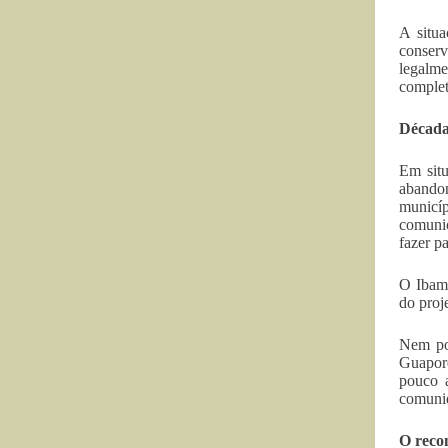
A situa
conserv
legalme
complet
Décadas
Em situ
abandon
municí
comunic
fazer p
O Ibama
do proj
Nem pos
Guaporé
pouco a
comuni
O reco