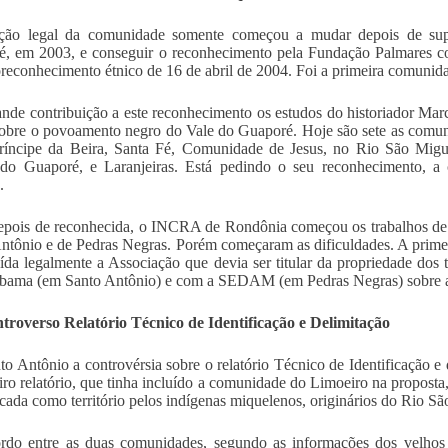
ação legal da comunidade somente começou a mudar depois de su
é, em 2003, e conseguir o reconhecimento pela Fundação Palmares 
reconhecimento étnico de 16 de abril de 2004. Foi a primeira comuni
nde contribuição a este reconhecimento os estudos do historiador Ma
obre o povoamento negro do Vale do Guaporé. Hoje são sete as comun
ríncipe da Beira, Santa Fé, Comunidade de Jesus, no Rio São Migu
do Guaporé, e Laranjeiras. Está pedindo o seu reconhecimento, a
.
pois de reconhecida, o INCRA de Rondônia começou os trabalhos de 
ntônio e de Pedras Negras. Porém começaram as dificuldades. A prim
uída legalmente a Associação que devia ser titular da propriedade dos 
bama (em Santo Antônio) e com a SEDAM (em Pedras Negras) sobre a
roverso Relatório Técnico de Identificação e Delimitação
o Antônio a controvérsia sobre o relatório Técnico de Identificação e
iro relatório, que tinha incluído a comunidade do Limoeiro na propost
icada como território pelos indígenas miquelenos, originários do Rio Sã
rdo entre as duas comunidades, segundo as informações dos velhos