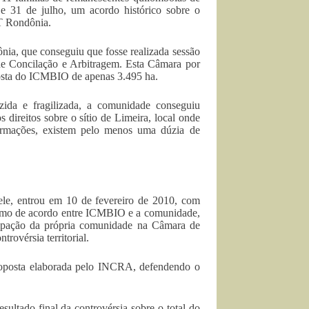
 31 de julho, um acordo histórico sobre o
PT Rondônia.
ia, que conseguiu que fosse realizada sessão
e Concilação e Arbitragem. Esta Câmara por
posta do ICMBIO de apenas 3.495 ha.
ida e fragilizada, a comunidade conseguiu
direitos sobre o sítio de Limeira, local onde
rmações, existem pelo menos uma dúzia de
le, entrou em 10 de fevereiro de 2010, com
 termo de acordo entre ICMBIO e a comunidade,
cipação da própria comunidade na Câmara de
rovérsia territorial.
 proposta elaborada pelo INCRA, defendendo o
ultado final da controvérsia sobre o total do