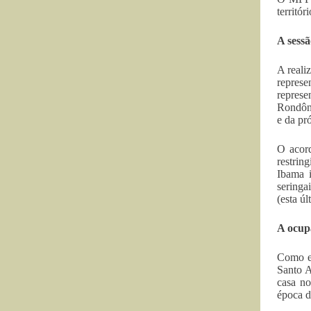
territó
A sess
A reali
repres
repres
Rondôni
e da pr
O acord
restrin
Ibama i
seringa
(esta ú
A ocupa
Como er
Santo A
casa no
época d