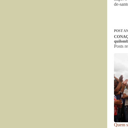
de-sant
POST
AN
CONAQ: 
quilombo
Posts r
Quem se