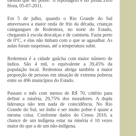
mesmo que ser pobre. A reportagem é do jornal Zero
Hora, 05-07-2011.
Em 5 de julho, quando o Rio Grande do Sul
atravessava a maior onda de frio da década, crianças
caingangues de Redentora, no norte do Estado,
chegaram à escola descalças e de camiseta. Fazia perto
de 0°C, e elas não tinham com o que se agasalhar. As
aulas foram suspensas, até a temperatura subir.
Redentora é a cidade gaúcha com maior número de
índios. São 4 mil, o equivalente a 39,45% da
população local. Redentora abriga também a maior
proporção de pessoas em situação de extrema pobreza
entre os 496 municípios do Estado.
Passam o mês com menos de R$ 70, critério para
definir a miséria, 29,75% dos moradores. A dupla
liderança não tem nada de coincidência. No Rio
Grande do Sul, ser índio e ser muito pobre é quase a
mesma coisa. Conforme dados do Censo 2010, a
chance de um indígena estar na miséria é 10 vezes
maior do que a de um não-indígena.