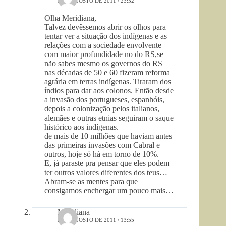
5 DE AGOSTO DE 2011 / 23:32
Olha Meridiana,
Talvez devêssemos abrir os olhos para
tentar ver a situação dos indígenas e as
relações com a sociedade envolvente
com maior profundidade no do RS,se
não sabes mesmo os governos do RS
nas décadas de 50 e 60 fizeram reforma
agrária em terras indígenas. Tiraram dos
índios para dar aos colonos. Então desde
a invasão dos portugueses, espanhóis,
depois a colonização pelos italianos,
alemães e outras etnias seguiram o saque
histórico aos indígenas.
de mais de 10 milhões que haviam antes
das primeiras invasões com Cabral e
outros, hoje só há em torno de 10%.
E, já paraste pra pensar que eles podem
ter outros valores diferentes dos teus…
Abram-se as mentes para que
consigamos enchergar um pouco mais…
Meridiana
2 DE AGOSTO DE 2011 / 13:55