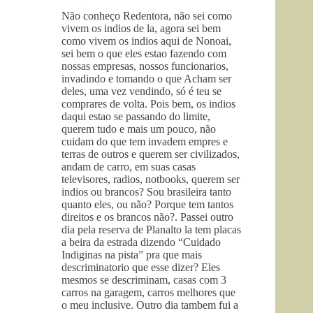
Não conheço Redentora, não sei como
vivem os indios de la, agora sei bem
como vivem os indios aqui de Nonoai,
sei bem o que eles estao fazendo com
nossas empresas, nossos funcionarios,
invadindo e tomando o que Acham ser
deles, uma vez vendindo, só é teu se
comprares de volta. Pois bem, os indios
daqui estao se passando do limite,
querem tudo e mais um pouco, não
cuidam do que tem invadem empres e
terras de outros e querem ser civilizados,
andam de carro, em suas casas
televisores, radios, notbooks, querem ser
indios ou brancos? Sou brasileira tanto
quanto eles, ou não? Porque tem tantos
direitos e os brancos não?. Passei outro
dia pela reserva de Planalto la tem placas
a beira da estrada dizendo “Cuidado
Indiginas na pista” pra que mais
descriminatorio que esse dizer? Eles
mesmos se descriminam, casas com 3
carros na garagem, carros melhores que
o meu inclusive. Outro dia tambem fui a