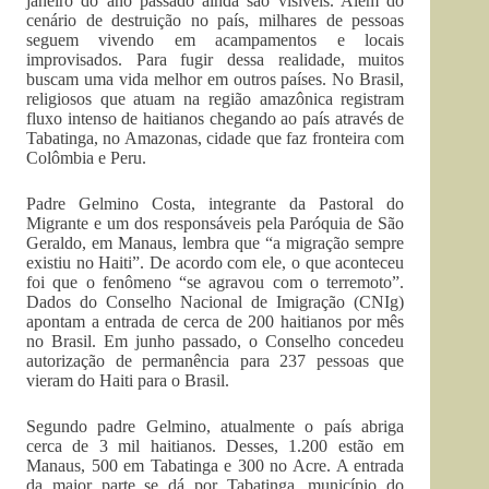
janeiro do ano passado ainda são visíveis. Além do
cenário de destruição no país, milhares de pessoas
seguem vivendo em acampamentos e locais
improvisados. Para fugir dessa realidade, muitos
buscam uma vida melhor em outros países. No Brasil,
religiosos que atuam na região amazônica registram
fluxo intenso de haitianos chegando ao país através de
Tabatinga, no Amazonas, cidade que faz fronteira com
Colômbia e Peru.
Padre Gelmino Costa, integrante da Pastoral do
Migrante e um dos responsáveis pela Paróquia de São
Geraldo, em Manaus, lembra que “a migração sempre
existiu no Haiti”. De acordo com ele, o que aconteceu
foi que o fenômeno “se agravou com o terremoto”.
Dados do Conselho Nacional de Imigração (CNIg)
apontam a entrada de cerca de 200 haitianos por mês
no Brasil. Em junho passado, o Conselho concedeu
autorização de permanência para 237 pessoas que
vieram do Haiti para o Brasil.
Segundo padre Gelmino, atualmente o país abriga
cerca de 3 mil haitianos. Desses, 1.200 estão em
Manaus, 500 em Tabatinga e 300 no Acre. A entrada
da maior parte se dá por Tabatinga, município do