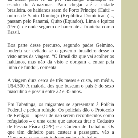
estado do Amazonas. Para chegar até a cidade
brasileira, os haitianos saem de Porto Príncipe (Haiti) –
outros de Santo Domingo (República Dominicana) -,
passam pelo Panamá, Quito (Equador), Lima e Iquitos
(Peru), de onde seguem de barco até a fronteira com o
Brasil.
Boa parte desse percurso, segundo padre Gelmino,
poderia ser evitado se o governo brasileiro desse o
visto antes da viagem. “O Brasil diz que vai acolher os
haitianos, mas não dá visto e obrigam a entrar pela
linha de fundo”, comenta.
A viagem dura cerca de três meses e custa, em média,
U$4.500 A maioria dos que buscam o país é do sexo
masculino e possui entre 22 e 35 anos.
Em Tabatinga, os migrantes se apresentam à Polícia
Federal e pedem refúgio. Os policiais dão o Protocolo
de Refúgio – apesar de não serem reconhecidos como
refugiados – e uma carta que autoriza tirar o Cadastro
de Pessoa Física (CPF) e a Carteira de Trabalho. Os
que têm dinheiro para custear a passagem, vão a
Manaus para conseguir documentos e trabalho.