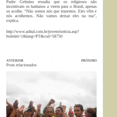
Padre Gelmino ressalta que os religiosos não
incentivam os haitianos a virem para o Brasil, apenas
os acolhe. “Não somos nós que trazemos. Eles vêm e
nós acolhemos. Não vamos deixar eles na rua”,
explica.
http://www.adital.com.br/jovem/noticia.asp?
boletim=1&lang=PT&cod=58750
ANTERIOR
PRÓXIMO
Posts relacionados