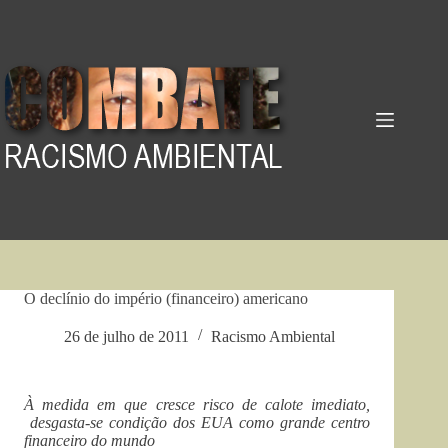
Pular
para
o
conteúdo
O declínio do império (financeiro) americano
26 de julho de 2011
Racismo Ambiental
À medida em que cresce risco de calote imediato,
desgasta-se condição dos EUA como grande centro
financeiro do mundo