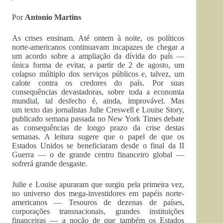
Por
Antonio Martins
As crises ensinam. Até ontem à noite, os políticos
norte-americanos continuavam incapazes de chegar a
um acordo sobre a ampliação da dívida do país —
única forma de evitar, a partir de 2 de agosto, um
colapso múltiplo dos serviços públicos e, talvez, um
calote contra os credores do país. Por suas
consequências devastadoras, sobre toda a economia
mundial, tal desfecho é, ainda, improvável. Mas
um
texto
das jornalistas Julie Creswell e Louise Story,
publicado semana passada no New York Times debate
as consequências de longo prazo da crise destas
semanas. A leitura sugere que o papel de que os
Estados Unidos se beneficiaram desde o final da II
Guerra — o de grande centro financeiro global —
sofrerá grande desgaste.
Julie e Louise apuraram que surgiu pela primeira vez,
no universo dos mega-investidores em papéis norte-
americanos — Tesouros de dezenas de países,
corporações transnacionais, grandes instituições
financeiras — a noção de que também os Estados