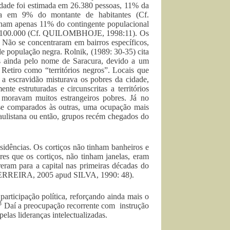
idade foi estimada em 26.380 pessoas, 11% da
tia em 9% do montante de habitantes (Cf.
m apenas 11% do contingente populacional
m a 100.000 (Cf. QUILOMBHOJE, 1998:11). Os
 Não se concentraram em bairros específicos,
e população negra. Rolnik, (1989: 30-35) cita
s ainda pelo nome de Saracura, devido a um
tiro como “territórios negros”. Locais que
 a escravidão misturava os pobres da cidade,
te estruturadas e circunscritas a territórios
 moravam muitos estrangeiros pobres. Já no
, se comparados às outras, uma ocupação mais
 paulistana ou então, grupos recém chegados do
sidências. Os cortiços não tinham banheiros e
es que os cortiços, não tinham janelas, eram
reram para a capital nas primeiras décadas do
 (FERREIRA, 2005 apud SILVA, 1990: 48).
participação política, reforçando ainda mais o
3
Daí a preocupação recorrente com instrução
elas lideranças intelectualizadas.