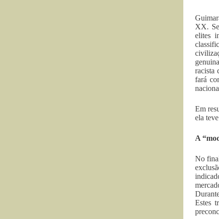
Guimarã
XX. Seg
elites 
classif
civili
genuina
racista
fará co
naciona
Em resu
ela teve
A “mod
No fina
exclusã
indicad
mercad
Durante
Estes 
preconc