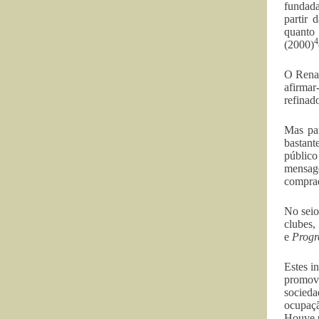
fundada
partir 
quanto
4
(2000)
O Renas
afirmar
refinad
Mas par
bastant
público
mensage
comprad
No seio
clubes,
e
Progr
Estes i
promove
socied
ocupaçã
Houve u