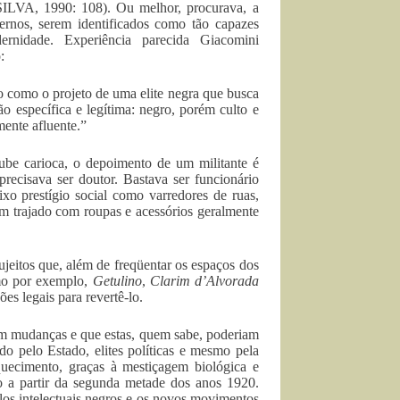
(SILVA, 1990: 108). Ou melhor, procurava, a
dernos, serem identificados como tão capazes
rnidade. Experiência parecida Giacomini
:
do como o projeto de uma elite negra que busca
ão específica e legítima: negro, porém culto e
mente afluente.”
lube carioca, o depoimento de um militante é
precisava ser doutor. Bastava ser funcionário
ixo prestígio social como varredores de ruas,
m trajado com roupas e acessórios geralmente
sujeitos que, além de freqüentar os espaços dos
omo por exemplo,
Getulino
,
Clarim d’Alvorada
es legais para revertê-lo.
iam mudanças e que estas, quem sabe, poderiam
o pelo Estado, elites políticas e mesmo pela
ecimento, graças à mestiçagem biológica e
ão a partir da segunda metade dos anos 1920.
los intelectuais negros e os novos movimentos