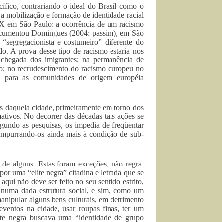
ífico, contrariando o ideal do Brasil como o
ar a mobilização e formação de identidade racial
 XX em São Paulo: a ocorrência de um racismo
documentou Domingues (2004: passim), em São
 “segregacionista e costumeiro” diferente do
ado. A prova desse tipo de racismo estaria nos
 chegada dos imigrantes; na permanência de
ão; no recrudescimento do racismo europeu no
co para as comunidades de origem européia
os daquela cidade, primeiramente em torno dos
mativos. No decorrer das décadas tais ações se
egundo as pesquisas, os impedia de freqüentar
 empurrando-os ainda mais à condição de sub-
 de alguns. Estas foram exceções, não regra.
por uma “elite negra” citadina e letrada que se
qui não deve ser feito no seu sentido estrito,
 numa dada estrutura social, e sim, como um
anipular alguns bens culturais, em detrimento
eventos na cidade, usar roupas finas, ter um
elite negra buscava uma “identidade de grupo