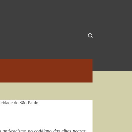
a cidade de São Paulo
 anti-racismo no cotidiano das elites negras