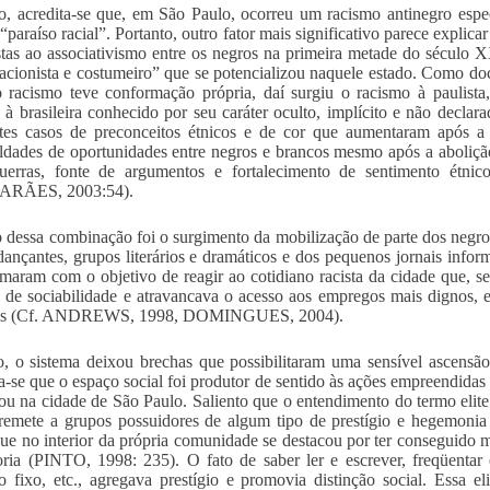
, acredita-se que, em São Paulo, ocorreu um racismo antinegro espec
 “paraíso racial”. Portanto, outro fator mais significativo parece explic
tas ao associativismo entre os negros na primeira metade do século
acionista e costumeiro” que se potencializou naquele estado. Como 
 racismo teve conformação própria, daí surgiu o racismo à paulista,
 à brasileira conhecido por seu caráter oculto, implícito e não declar
tes casos de preconceitos étnicos e de cor que aumentaram após a
ldades de oportunidades entre negros e brancos mesmo após a aboliç
guerras, fonte de argumentos e fortalecimento de sentimento étni
RÃES, 2003:54).
o dessa combinação foi o surgimento da mobilização de parte dos negr
dançantes, grupos literários e dramáticos e dos pequenos jornais infor
rmaram com o objetivo de reagir ao cotidiano racista da cidade que, s
 de sociabilidade e atravancava o acesso aos empregos mais dignos,
os (Cf. ANDREWS, 1998, DOMINGUES, 2004).
o, o sistema deixou brechas que possibilitaram uma sensível ascensão
a-se que o espaço social foi produtor de sentido às ações empreendidas 
ou na cidade de São Paulo. Saliento que o entendimento do termo elite a
remete a grupos possuidores de algum tipo de prestígio e hegemonia
ue no interior da própria comunidade se destacou por ter conseguido m
ria (PINTO, 1998: 235). O fato de saber ler e escrever, freqüentar 
 fixo, etc., agregava prestígio e promovia distinção social. Essa 