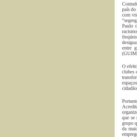
Contudo
país do
com vis
“segreg
Paulo o
racismo
freqüen
desigua
entre 
(GUIMA
O efeit
clubes 
transfo
espaços
cidadã
Portant
Acredit
organiz
que se 
grupo q
da maio
emprego