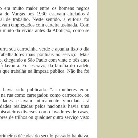
go era muito maior entre os homens negros
ca de Vargas pós 1930 estavam atrelados à
al de trabalho. Neste sentido, a euforia foi
estavam empregados com carteira assinada. Com
ria muito da vivida antes da Abolição, como se
rra sua carrocinha verde e apanha lixo o dia
abalhadores mais pontuais ao serviço. Mais
o, chegando a São Paulo com vinte e três anos
 lavoura. Foi escravo, da família do cadete
 que trabalha na limpeza pública. Não lhe foi
e havia sido publicado: “as mulheres eram
na rua como carregador, como carroceiro, ou
dades estavam intimamente vinculadas à
vidades realizadas pelos nacionais havia uma
biscateiros diversos como lavadores de casas,
ores de trilhos ou qualquer outro serviço visto
primeiras décadas do século passado habitava,