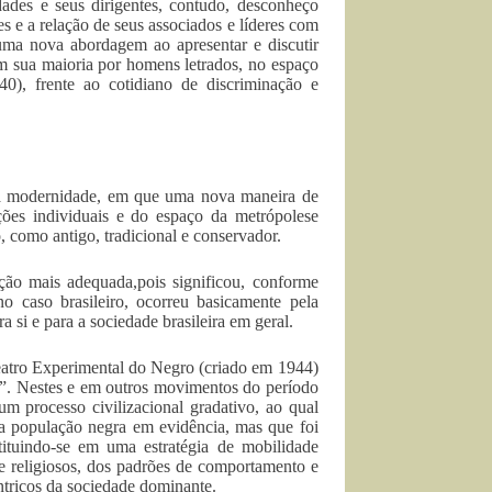
dades e seus dirigentes, contudo, desconheço
s e a relação de seus associados e líderes com
 uma nova abordagem ao apresentar e discutir
em sua maioria por homens letrados, no espaço
0), frente ao cotidiano de discriminação e
 da modernidade, em que uma nova maneira de
ações individuais e do espaço da metrópolese
, como antigo, tradicional e conservador.
ção mais adequada,pois significou, conforme
o caso brasileiro, ocorreu basicamente pela
 si e para a sociedade brasileira em geral.
eatro Experimental do Negro (criado em 1944)
”. Nestes e em outros movimentos do período
um processo civilizacional gradativo, ao qual
a população negra em evidência, mas que foi
tituindo-se em uma estratégia de mobilidade
 e religiosos, dos padrões de comportamento e
ntricos da sociedade dominante.