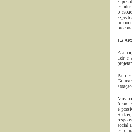
supraci
estudos
o espaç
aspecto
urbano
preconc
1.2 Ae
A atuaç
agir e 
projeta
Para es
Guimarã
atuação
Movimen
foram, 
é possí
Spitzer
respons
social 
estrutu