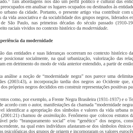
1
tado.
Tais abordagens nos dão um perfil político e cultural das enti
 preocupados em analisar os lugares ocupados ou destinados às entidade
o urbano da cidade. Portanto, o presente artigo visa contribuir com
s da vida associativa e da sociabilidade dos grupos negros, liderados 
 de São Paulo, nas primeiras décadas do século passado (1910-194
eito raciais vividos no contexto histórico da
modernidade.
xperiência da modernidade
ão das entidades e suas lideranças ocorreram no contexto histórico
se posicionar socialmente, na qual urbanização, valorização das rel
ram em detrimento do modo de vida anterior entendido, a partir de então
ta análise a noção de “modernidade negra” nos parece uma delimita
es (2003:43), a incorporação tardia dos negros ao Ocidente que, n
 dos próprios negros decididos em construir representações positivas para
tos como, por exemplo, a Frente Negra Brasileira (1931-1937) e o T
de acordo com o autor, manifestações da chamada “modernidade negra
vel identificar a apropriação dos símbolos e valores da vida urbana n
, (2001:21) chamou de
assimilação
. Fenômeno que colocou estratos d
ável pelo “branqueamento social” e/ou “genético” dos negros, cons
ascendente, na qual estes indivíduos afastaram-se dos símbolos étnicos
ras psicológicas dos grupos de origem e incorporaram os valores eurocê