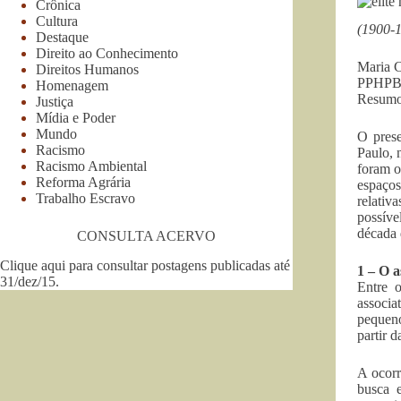
Crônica
Cultura
(1900-
Destaque
Direito ao Conhecimento
Maria C
Direitos Humanos
PPHPBC
Homenagem
Resumo
Justiça
Mídia e Poder
Mundo
O prese
Racismo
Paulo, 
Racismo Ambiental
foram o
Reforma Agrária
espaços
Trabalho Escravo
relativ
possíve
década 
CONSULTA ACERVO
Clique aqui para consultar postagens publicadas até
1 – O 
31/dez/15
.
Entre 
associa
pequeno
partir 
A ocorr
busca e