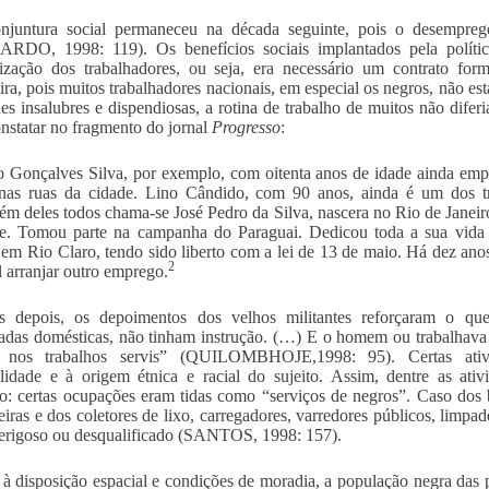
onjuntura social permaneceu na década seguinte, pois o desempre
RDO, 1998: 119). Os benefícios sociais implantados pela políti
lização dos trabalhadores, ou seja, era necessário um contrato form
ira, pois muitos trabalhadores nacionais, em especial os negros, não 
des insalubres e dispendiosas, a rotina de trabalho de muitos não dife
nstatar no fragmento do jornal
Progresso
:
 Gonçalves Silva, por exemplo, com oitenta anos de idade ainda empu
 nas ruas da cidade. Lino Cândido, com 90 anos, ainda é um dos tr
ém deles todos chama-se José Pedro da Silva, nascera no Rio de Janeir
e. Tomou parte na campanha do Paraguai. Dedicou toda a sua vida à
 em Rio Claro, tendo sido liberto com a lei de 13 de maio. Há dez anos
2
l arranjar outro emprego.
s depois, os depoimentos dos velhos militantes reforçaram o qu
das domésticas, não tinham instrução. (…) E o homem ou trabalhava 
 nos trabalhos servis” (QUILOMBHOJE,1998: 95). Certas ativi
lidade e à origem étnica e racial do sujeito. Assim, dentre as ati
ão: certas ocupações eram tidas como “serviços de negros”. Caso dos 
eiras e dos coletores de lixo, carregadores, varredores públicos, limpad
rigoso ou desqualificado (SANTOS, 1998: 157).
à disposição espacial e condições de moradia, a população negra das 