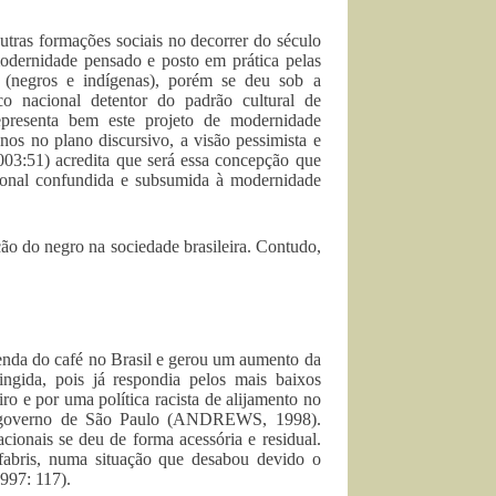
tras formações sociais no decorrer do século
odernidade pensado e posto em prática pelas
os (negros e indígenas), porém se deu sob a
co nacional detentor do padrão cultural de
representa bem este projeto de modernidade
nos no plano discursivo, a visão pessimista e
2003:51) acredita que será essa concepção que
cional confundida e subsumida à modernidade
ão do negro na sociedade brasileira. Contudo,
enda do café no Brasil e gerou um aumento da
ingida, pois já respondia pelos mais baixos
ro e por uma política racista de alijamento no
io governo de São Paulo (ANDREWS, 1998).
cionais se deu de forma acessória e residual.
fabris, numa situação que desabou devido o
997: 117).