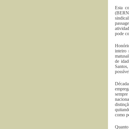
Esta c
(BERNA
sindica
passage
ativida
pode co
Honório
inteiro
matusal
de idad
Santos,
possíve
Década
emprega
sempre
naciona
distinç
quitand
como pe
Quanto 