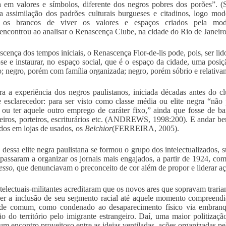
 em valores e símbolos, diferente dos negros pobres dos porões”. 
da assimilação dos padrões culturais burgueses e citadinos, logo mo
 os brancos de viver os valores e espaços criados pela mode
encontrou ao analisar o Renascença Clube, na cidade do Rio de Janeiro
cença dos tempos iniciais, o Renascença Flor-de-lis pode, pois, ser li
-se e instaurar, no espaço social, que é o espaço da cidade, uma posiç
o; negro, porém com família organizada; negro, porém sóbrio e relativa
a a experiência dos negros paulistanos, iniciada décadas antes do c
e esclarecedor: para ser visto como classe média ou elite negra “não 
 ou ter aquele outro emprego de caráter fixo,” ainda que fosse de ba
iros, porteiros, escriturários etc. (ANDREWS, 1998:200). E andar be
os em lojas de usados, os
Belchior
(FERREIRA, 2005).
 dessa elite negra paulistana se formou o grupo dos intelectualizados, 
 passaram a organizar os jornais mais engajados, a partir de 1924, c
esso
, que denunciavam o preconceito de cor além de propor e liderar açõ
ntelectuais-militantes acreditaram que os novos ares que sopravam trar
r a inclusão de seu segmento racial até aquele momento compreendid
ade comum, como condenado ao desaparecimento físico via embranqu
o do território pelo imigrante estrangeiro. Daí, uma maior politizaç
m encontro proveitoso entre as ideias ventiladas, ações organizadas pe