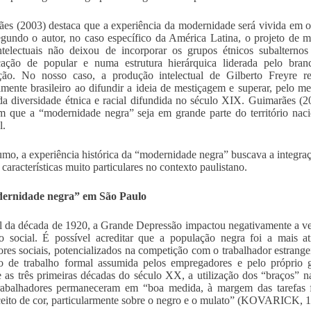
es (2003) destaca que a experiência da modernidade será vivida em ou
undo o autor, no caso específico da América Latina, o projeto de m
intelectuais não deixou de incorporar os grupos étnicos subaltern
icação de popular e numa estrutura hierárquica liderada pelo bran
zação. No nosso caso, a produção intelectual de Gilberto Freyre 
mente brasileiro ao difundir a ideia de mestiçagem e superar, pelo me
 da diversidade étnica e racial difundida no século XIX. Guimarães (
m que a “modernidade negra” seja em grande parte do território na
l.
mo, a experiência histórica da “modernidade negra” buscava a integraç
 características muito particulares no contexto paulistano.
ernidade negra” em São Paulo
l da década de 1920, a Grande Depressão impactou negativamente a v
o social. É possível acreditar que a população negra foi a mais at
ores sociais, potencializados na competição com o trabalhador estrangei
o de trabalho formal assumida pelos empregadores e pelo própr
 as três primeiras décadas do século XX, a utilização dos “braços” na
trabalhadores permaneceram em “boa medida, à margem das tarefas 
eito de cor, particularmente sobre o negro e o mulato” (KOVARICK, 1