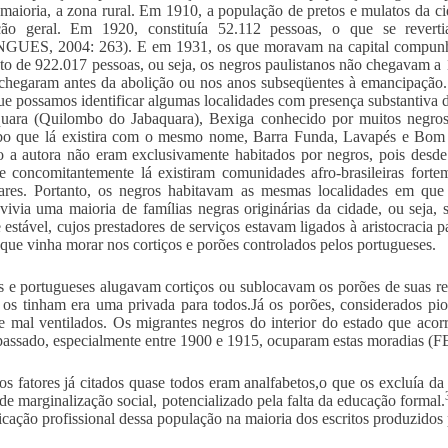
maioria, a zona rural. Em 1910, a população de pretos e mulatos da c
ção geral. Em 1920, constituía 52.112 pessoas, o que se rever
UES, 2004: 263). E em 1931, os que moravam na capital compunha
o de 922.017 pessoas, ou seja, os negros paulistanos não chegava
chegaram antes da abolição ou nos anos subseqüentes à emancipação.
ue possamos identificar algumas localidades com presença substantiva d
quara (Quilombo do Jabaquara), Bexiga conhecido por muitos negro
o que lá existira com o mesmo nome, Barra Funda, Lavapés e Bom Re
 a autora não eram exclusivamente habitados por negros, pois desde
 concomitantemente lá existiram comunidades afro-brasileiras fortemen
lares. Portanto, os negros habitavam as mesmas localidades em que
vivia uma maioria de famílias negras originárias da cidade, ou seja
e estável, cujos prestadores de serviços estavam ligados à aristocracia
r que vinha morar nos cortiços e porões controlados pelos portugueses.
os e portugueses alugavam cortiços ou sublocavam os porões de suas re
os tinham era uma privada para todos.Já os porões, considerados pior
 e mal ventilados. Os migrantes negros do interior do estado que acor
passado, especialmente entre 1900 e 1915, ocuparam estas moradias
s fatores já citados quase todos eram analfabetos,o que os excluía da 
de marginalização social, potencializado pela falta da educação formal.
ficação profissional dessa população na maioria dos escritos produzidos p