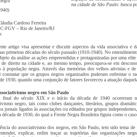
na cidade de São Paulo: busca po
1940)
láudia Cardoso Ferreira
-FGV – Rio de Janeiro/RJ
:
nte artigo visa apresentar e discutir aspectos da vida associativa e
nas primeiras décadas do século passado (1910-1940). No entendimento 
bjeto da análise as ações empreendidas e protagonizadas por uma elite 
 de direito na cidade e, ao mesmo tempo, preocupava-se em desconstru
as à população negra. Através das memórias dos velhos ativistas e de
l constatar que os grupos negros organizados puderam enfrentar o r
de 1930, quando uma conjunção de fatores favoreceu a atuação daquela
associativismo negro em São Paulo
o final do século XIX e o início da década de 1940 ocorreram n
tivismo negro, tais como clubes dançantes, literários, grupos dramáti
s jornais ligados às associações ou editados por grupos independentes, 
da década de 1930, do qual a Frente Negra Brasileira figura como o
ência do associativismo dos negros, em São Paulo, tem sido tema de p
ntender, explicar, enfim traçar as trajetórias das organizações neg