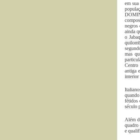
em sua 
popula
DOMING
compost
negros 
ainda q
o Jaba
quilomb
segundo
mas que
particu
Centro 
antiga 
interio
Italian
quando 
fétidos
século 
Além do
quadro 
e quali