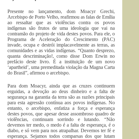
Presente no lançamento, dom Moacyr Grechi,
Arcebispo de Porto Velho, reafirmou as falas de Emília
ao ressaltar que as violências contra os povos
indígenas são frutos de uma ideologia que vai na
contramão do projeto de vida destes povos. Para ele, o
Programa de Aceleração do Crescimento (PAC)
invade, ocupa e destrói implacavelmente as terras, as
comunidades e as vidas indígenas. “Quanto desprezo,
quanta descriminação!, como disse Dom Erwin no
prefácio deste livro. É a instituição de um novo
‘apartheid’, uma premeditada violação da Magna Carta
do Brasil”, afirmou o arcebispo.
Para dom Moacyr, ainda que as cruzes continuem
erguidas, a devoção ao deus dinheiro e a falta de
segurança na garantia da terra são as razões principais
para esta agressão contínua aos povos indígenas. No
entanto, o arcebispo, enfatiza a força e esperança
destes povos, que apesar desse assombroso quadro de
violências, continuam sorrindo e lutando. “Não
devemos ter medo, o medo é a falta de esperança, é o
diabo, e só vem para nos atrapalhar. Devemos ter fé e
esperança. Sejamos todos comparsas dos que lutam