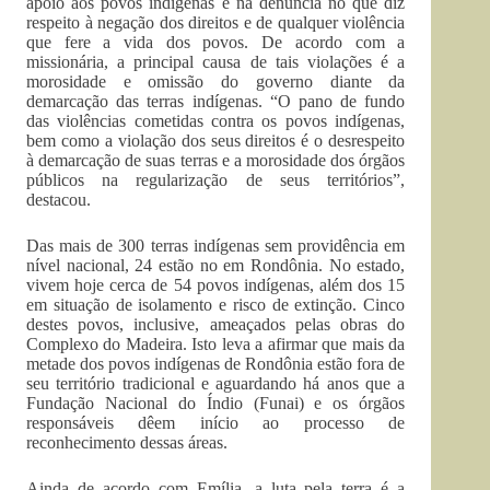
apoio aos povos indígenas e na denúncia no que diz
respeito à negação dos direitos e de qualquer violência
que fere a vida dos povos. De acordo com a
missionária, a principal causa de tais violações é a
morosidade e omissão do governo diante da
demarcação das terras indígenas. “O pano de fundo
das violências cometidas contra os povos indígenas,
bem como a violação dos seus direitos é o desrespeito
à demarcação de suas terras e a morosidade dos órgãos
públicos na regularização de seus territórios”,
destacou.
Das mais de 300 terras indígenas sem providência em
nível nacional, 24 estão no em Rondônia. No estado,
vivem hoje cerca de 54 povos indígenas, além dos 15
em situação de isolamento e risco de extinção. Cinco
destes povos, inclusive, ameaçados pelas obras do
Complexo do Madeira. Isto leva a afirmar que mais da
metade dos povos indígenas de Rondônia estão fora de
seu território tradicional e aguardando há anos que a
Fundação Nacional do Índio (Funai) e os órgãos
responsáveis dêem início ao processo de
reconhecimento dessas áreas.
Ainda de acordo com Emília, a luta pela terra é a