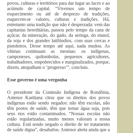
povos, culturas e territórios para dar lugar ao lucro e ao
acúmulo de capital. “Vivemos um tempo de
esquecimento ou até de desprezo de tradições,
esquecem-se valores, culturas e tradições. Há,
entretanto uma tradição que não é desprezada: vem das
capitanias hereditárias, passou pelo tempo da cana de
açúcar, da mineração, do gado, da seringa, do etanol,
da soja e dos grandes latifúndios, com suas cercas e
pistoleiros. Desse tempo até aqui, nada mudou. As
vítimas continuam as mesmas: os indígenas,
camponeses, quilombolas, pequenos agricultores,
trabalhadores, empobrecidos e marginalizados, porque,
dizem, atrapalham o ‘progresso’”, concluiu.
Esse governo é uma vergonha
O presidente da Comissão Indígena de Rondônia,
Antenor Karitiana citou que os direitos dos povos
indígenas estão sendo negados: não têm escolas, não
têm postos de saúde, têm que tomar água suja, pois
seus rios estão contaminados. “Nossas escolas não
estão regularizadas, muito menos valoram a nossa
cultura. Está sendo negado o direito de ter tratamento
de saúde digna”, desabafou. Antenor alerta ainda que a