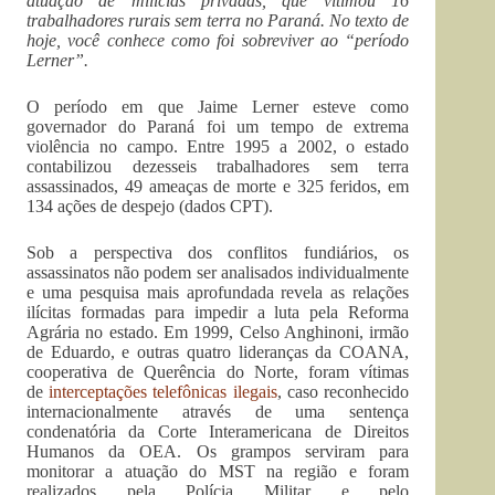
atuação de milícias privadas, que vitimou 16
trabalhadores rurais sem terra no Paraná. No texto de
hoje, você conhece como foi sobreviver ao “período
Lerner”.
O período em que Jaime Lerner esteve como
governador do Paraná foi um tempo de extrema
violência no campo. Entre 1995 a 2002, o estado
contabilizou dezesseis trabalhadores sem terra
assassinados, 49 ameaças de morte e 325 feridos, em
134 ações de despejo (dados CPT).
Sob a perspectiva dos conflitos fundiários, os
assassinatos não podem ser analisados individualmente
e uma pesquisa mais aprofundada revela as relações
ilícitas formadas para impedir a luta pela Reforma
Agrária no estado. Em 1999, Celso Anghinoni, irmão
de Eduardo, e outras quatro lideranças da COANA,
cooperativa de Querência do Norte, foram vítimas
de
interceptações telefônicas ilegais
, caso reconhecido
internacionalmente através de uma sentença
condenatória da Corte Interamericana de Direitos
Humanos da OEA. Os grampos serviram para
monitorar a atuação do MST na região e foram
realizados pela Polícia Militar e pelo