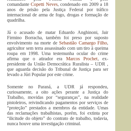
comandante
Copetti Neves
, condenado em 2009 a 18
anos de prisão pela Justiça Federal por tráfico
internacional de arma de fogo, drogas e formação de
quadrilha.
Já o acusado de matar Eduardo Anghinoni, Jair
Firmino Borracha, também foi preso por suposto
envolvimento na morte de
Sebastião Camargo Filho
,
agricultor sem terra assassinado com um tiro à queima
roupa em 1998. Uma testemunha ocular do crime
afirma que o atirador era
Marcos Prochet
, ex-
presidente da União Democrática Ruralista – UDR ,
que aguarda decisão do Tribunal de Justiça para ser
levado a Júri Popular por este crime.
Somente no Paraná, a UDR já respondeu,
curiosamente, a oito ações perante a Justiça do
Trabalho, movidas por “seguranças”, na realidade
pistoleiros, reivindicando pagamentos por serviços de
“proteção” prestados a membros da entidade. Umas
das reclamações trabalhistas, porém, foi extinta por
“ilicitude do objeto” do contrato de trabalho, todavia,
nunca houve uma investigação criminal.