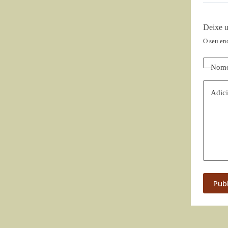
Deixe 
O seu en
Nom
Adici
Pub