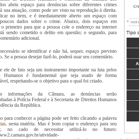
os abriu espaço para denúncias sobre diferentes crimes
 à sua atuação, como pode ser visto na reprodução à direita.
licar no item, e é imediatamente aberto um espaço com
 poucos dados sobre o crime. Abaixo, dois espaços em
 o primeiro para que a pessoa cole o endereço na internet
tá sendo cometido o delito em questão; o segundo, para
omentário adicional.
ecessário se identificar e não há, sequer, espaço previsto
so. Se a pessoa desejar fazê-lo, poderá usar seu comentário.
e ele de fato seja um instrumento importante na luta pelos
os Humanos é fundamental que seja usado de forma
ável, respeitando-se o objetivo para o qual foi criado.
do informações da Câmara, as denúncias serão
hadas à Polícia Federal e à Secretaria de Direitos Humanos
idência da República.
o para conhecer a página pode ser feito clicando a palavra
ias
, nesta matéria. Mas é bom copiar o endereço para seu
r, no cado de necessitar utilizá-lo no futuro:
www2.camara.gov.br/atividade-