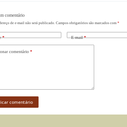
um comentário
dereço de e-mail não será publicado.
Campos obrigatórios são marcados com
*
e
*
E-mail
*
onar comentário
*
licar comentário