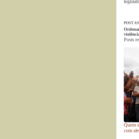
legisla
POST
AN
Ordenam
violênci
Posts r
Quem se
com ale