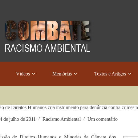
Vídeos
Memórias
Textos e Artigos
o de Direitos Humanos cria instrumento para denúncia contra crimes n
4 de julho de 2011
Racismo Ambiental
Um comentário
issão de Direitos Humanos e Minorias da Câmara dos