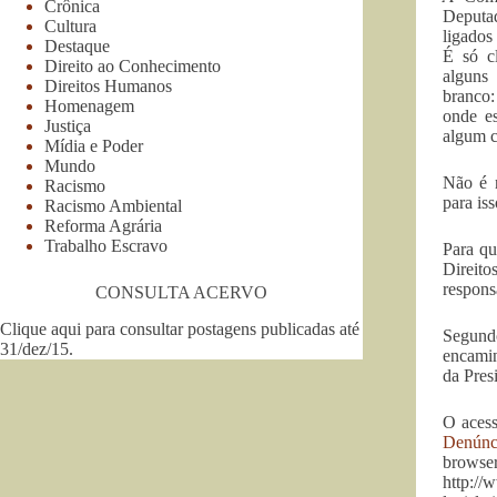
Crônica
Deputad
Cultura
ligados
Destaque
É só c
Direito ao Conhecimento
alguns
Direitos Humanos
branco:
Homenagem
onde es
Justiça
algum c
Mídia e Poder
Mundo
Não é n
Racismo
para is
Racismo Ambiental
Reforma Agrária
Trabalho Escravo
Para qu
Direit
respons
CONSULTA ACERVO
Clique aqui para consultar postagens publicadas até
Segun
31/dez/15
.
encamin
da Pres
O acess
Denúnc
browse
http://