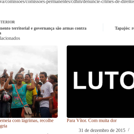
tiva/comissoes/comissoes-permanentes/cdhm/denuncie-crimes-de-direit
TERIOR
ento territorial e governança são armas contra
Tapajós: r
a
elacionados
meia com lágrimas, recolhe
Para Vítor. Com muita dor
gria
31 de dezembro de 2015