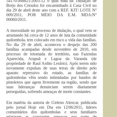
54170.008821/2003-12 o qual trata da Titulação de
Brejo dos Crioulos foi encaminhado à Casa Civil no
dia 29 de abril deste ano com a REF. KIT/ LOTE Nº
009/2011, POR MEIO DA E.M. MDA/Nº
00060/2011.
A morosidade no processo de titulação, o qual vem se
arrastando há cerca de 12 anos de luta da comunidade
quilombola, tem colocado em risco a vida das famílias.
No dia 29 de abril, aconteceu o despejo das 200
famílias acampadas desde novembro de 2010, em
processo de retomada do território, nas Fazendas
Aparecida, Arapuã e Lagoa da Varanda (de
propriedade de Raul Ardito Lerário). Após terem sido
novamente expulsas de suas terras de direito pelo
aparato repressivo do estado, as famílias de
quilombolas vêm sendo intimidadas por bandos de
pistoleiros que agem livremente na região, sendo que
suas lideranças denunciam serem diariamente
perseguidas, sofrendo ameaças de morte constantes.
Em matéria da autoria de Girleno Alencar, publicada
pelo jornal Hoje em Dia em 12/06/2011, lideres
comunitários dos quilombolas e seus familiares
relataram as constantes ameaças por parte de