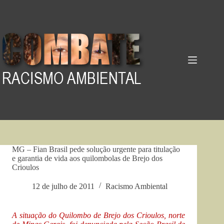
Pular
para
o
conteúdo
MG – Fian Brasil pede solução urgente para titulação
e garantia de vida aos quilombolas de Brejo dos
Crioulos
12 de julho de 2011
Racismo Ambiental
A situação do Quilombo de Brejo dos Crioulos, norte