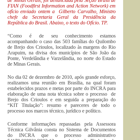
de Minas Gerais, foi denunciada pela Seção Brasil de
FIAN (Foodfirst Information and Action Network) em
ofício enviado ontem a Gilberto Carvalho, Ministro
chefe da Secretaria Geral da Presidência da
República do Brasil. Abaixo, o texto do Ofício. TP.
“Como é de seu conhecimento estamos
acompanhando o caso das 503 famílias do Quilombo
de Brejo dos Crioulos, localizado às margens do Rio
Arapuim, na divisa dos municípios de São João da
Ponte, Verdelândia e Varzelândia, no norte do Estado
de Minas Gerais.
No dia 02 de dezembro de 2010, após grande esforço,
realizamos uma reunião em Brasília, na qual foram
estabelecidos prazos e metas por parte do INCRA para
elaboração de uma nota técnica sobre o processo de
Brejo dos Crioulos e em seguida a preparação do
“KIT Titulação”: resumo e pareceres de todo o
processo nos marcos técnico, jurídico e político.
Conforme informações repassadas pela Assessora
Técnica Gilvânia consta no Sistema de Documentos
do INCRA que o processo administrativo