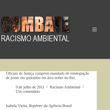
Pular
para
o
conteúdo
Oficiais de Justiça cumprem mandado de reintegração
de posse em quilombo em área nobre do Rio
9 de julho de 2011
Racismo Ambiental
Um comentário
Isabela Vieira,
Repórter da Agência Brasil