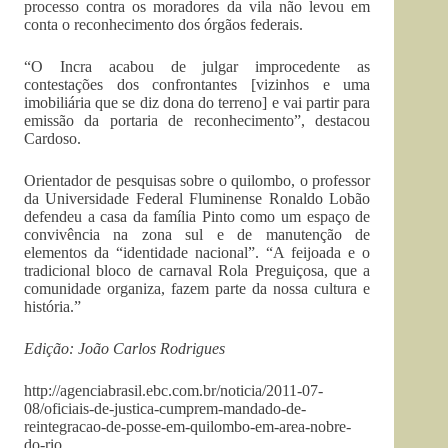
processo contra os moradores da vila não levou em
conta o reconhecimento dos órgãos federais.
“O Incra acabou de julgar improcedente as
contestações dos confrontantes [vizinhos e uma
imobiliária que se diz dona do terreno] e vai partir para
emissão da portaria de reconhecimento”, destacou
Cardoso.
Orientador de pesquisas sobre o quilombo, o professor
da Universidade Federal Fluminense Ronaldo Lobão
defendeu a casa da família Pinto como um espaço de
convivência na zona sul e de manutenção de
elementos da “identidade nacional”. “A feijoada e o
tradicional bloco de carnaval Rola Preguiçosa, que a
comunidade organiza, fazem parte da nossa cultura e
história.”
Edição: João Carlos Rodrigues
http://agenciabrasil.ebc.com.br/noticia/2011-07-
08/oficiais-de-justica-cumprem-mandado-de-
reintegracao-de-posse-em-quilombo-em-area-nobre-
do-rio