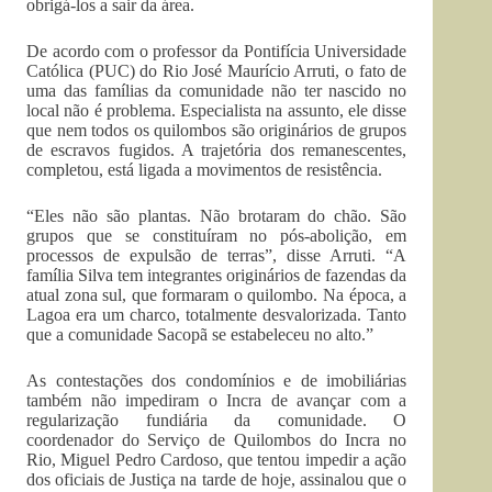
obrigá-los a sair da área.
De acordo com o professor da Pontifícia Universidade
Católica (PUC) do Rio José Maurício Arruti, o fato de
uma das famílias da comunidade não ter nascido no
local não é problema. Especialista na assunto, ele disse
que nem todos os quilombos são originários de grupos
de escravos fugidos. A trajetória dos remanescentes,
completou, está ligada a movimentos de resistência.
“Eles não são plantas. Não brotaram do chão. São
grupos que se constituíram no pós-abolição, em
processos de expulsão de terras”, disse Arruti. “A
família Silva tem integrantes originários de fazendas da
atual zona sul, que formaram o quilombo. Na época, a
Lagoa era um charco, totalmente desvalorizada. Tanto
que a comunidade Sacopã se estabeleceu no alto.”
As contestações dos condomínios e de imobiliárias
também não impediram o Incra de avançar com a
regularização fundiária da comunidade. O
coordenador do Serviço de Quilombos do Incra no
Rio, Miguel Pedro Cardoso, que tentou impedir a ação
dos oficiais de Justiça na tarde de hoje, assinalou que o