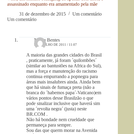
assassinado enquanto era amamentado pela mãe
31 de dezembro de 2015
Um comentário
Um comentário
Nilma Bentes
9 DE JULHO DE 2011 / 11:07
A maioria das grandes cidades do Brasil
, praticamente, já foram ´quilombões´
(similar ao bantustões na Africa do Sul),
mas a força e manutenção do racismo
continua empurrando a popnegra para
áreas mais insalubres ainda. Ainda bem
que há sinais de fumaça preta (não a
branca do ´habemos papa´-Vaticano)em
vários pontos desse Brasilzão o que
pode sinalizar inclusive que haverá sim
uma ´revolta negra´ (justa) neste
BR.COM .
Não há bondade nem crueldade que
permaneça para sempre.
Sou das que querm morar na Avenida