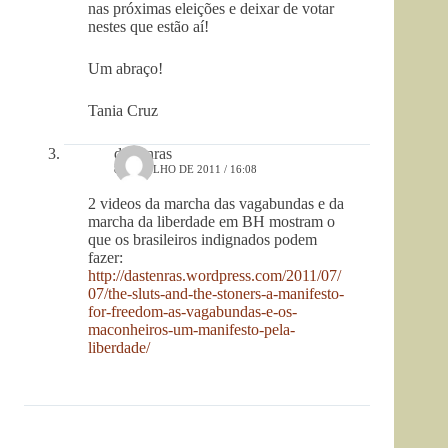
nas próximas eleições e deixar de votar
nestes que estão aí!
Um abraço!
Tania Cruz
dastenras
8 DE JULHO DE 2011 / 16:08
2 videos da marcha das vagabundas e da
marcha da liberdade em BH mostram o
que os brasileiros indignados podem
fazer:
http://dastenras.wordpress.com/2011/07/
07/the-sluts-and-the-stoners-a-manifesto-
for-freedom-as-vagabundas-e-os-
maconheiros-um-manifesto-pela-
liberdade/