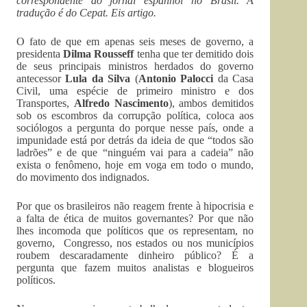
correspondente do jornal espanhol no Brasil. A
tradução é do Cepat. Eis artigo.
O fato de que em apenas seis meses de governo, a
presidenta
Dilma Rousseff
tenha que ter demitido dois
de seus principais ministros herdados do governo
antecessor
Lula da Silva
(
Antonio Palocci
da Casa
Civil, uma espécie de primeiro ministro e dos
Transportes,
Alfredo Nascimento
), ambos demitidos
sob os escombros da corrupção política, coloca aos
sociólogos a pergunta do porque nesse país, onde a
impunidade está por detrás da ideia de que “todos são
ladrões” e de que “ninguém vai para a cadeia” não
exista o fenômeno, hoje em voga em todo o mundo,
do movimento dos indignados.
Por que os brasileiros não reagem frente à hipocrisia e
a falta de ética de muitos governantes? Por que não
lhes incomoda que políticos que os representam, no
governo, Congresso, nos estados ou nos municípios
roubem descaradamente dinheiro público? É a
pergunta que fazem muitos analistas e blogueiros
políticos.