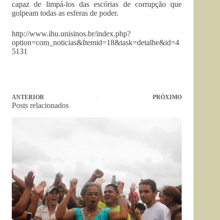
capaz de limpá-los das escórias de corrupção que
golpeam todas as esferas de poder.
http://www.ihu.unisinos.br/index.php?
option=com_noticias&Itemid=18&task=detalhe&id=4
5131
ANTERIOR
PRÓXIMO
Posts relacionados