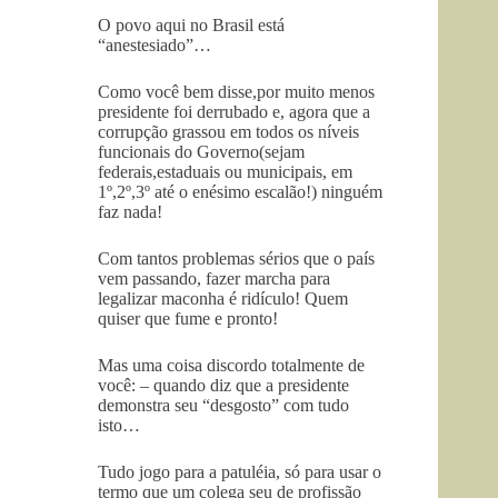
O povo aqui no Brasil está
“anestesiado”…
Como você bem disse,por muito menos
presidente foi derrubado e, agora que a
corrupção grassou em todos os níveis
funcionais do Governo(sejam
federais,estaduais ou municipais, em
1º,2º,3º até o enésimo escalão!) ninguém
faz nada!
Com tantos problemas sérios que o país
vem passando, fazer marcha para
legalizar maconha é ridículo! Quem
quiser que fume e pronto!
Mas uma coisa discordo totalmente de
você: – quando diz que a presidente
demonstra seu “desgosto” com tudo
isto…
Tudo jogo para a patuléia, só para usar o
termo que um colega seu de profissão