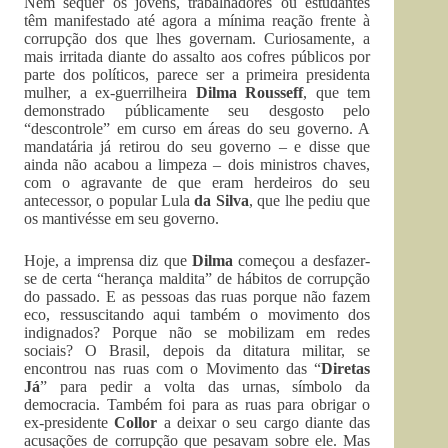
Nem sequer os jovens, trabalhadores ou estudantes
têm manifestado até agora a mínima reação frente à
corrupção dos que lhes governam. Curiosamente, a
mais irritada diante do assalto aos cofres públicos por
parte dos políticos, parece ser a primeira presidenta
mulher, a ex-guerrilheira
Dilma Rousseff
, que tem
demonstrado públicamente seu desgosto pelo
“descontrole” em curso em áreas do seu governo. A
mandatária já retirou do seu governo – e disse que
ainda não acabou a limpeza – dois ministros chaves,
com o agravante de que eram herdeiros do seu
antecessor, o popular Lula
da Silva
, que lhe pediu que
os mantivésse em seu governo.
Hoje, a imprensa diz que
Dilma
começou a desfazer-
se de certa “herança maldita” de hábitos de corrupção
do passado. E as pessoas das ruas porque não fazem
eco, ressuscitando aqui também o movimento dos
indignados? Porque não se mobilizam em redes
sociais? O Brasil, depois da ditatura militar, se
encontrou nas ruas com o Movimento das “
Diretas
Já
” para pedir a volta das urnas, símbolo da
democracia. Também foi para as ruas para obrigar o
ex-presidente
Collor
a deixar o seu cargo diante das
acusações de corrupção que pesavam sobre ele. Mas