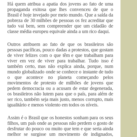
Há quem atribua a apatia dos jovens ao fato de uma
propaganda exitosa que lhes convenceu de que o
Brasil é hoje invejado por meio mundo. Que a saída da
pobreza de 30 milhões de pessoas os fez acreditar que
tudo vai bem, sem compreender que um cidadão de
classe média europeu equivale ainda a um rico daqui.
Outros atribuem ao fato de que os brasileiros são
pessoas pacíficas, pouco dadas a protestos, que gostam
de viver felizes com o que têm e que trabalham para
viver em vez de viver para trabalhar. Tudo isso é
também certo, mas não explica ainda, porque, num
mundo globalizado onde se conhece o instante de tudo
o que acontece no planeta começando pelos
movimentos de protesto de milhões de jovens que
pedem democracia ou a acusam de estar degenerada,
os brasileiros não lutem para que o país, para além de
ser rico, também seja mais justo, menos corrupto, mais
igualitário e menos violento em todos os níveis.
Assim é o Brasil que os honestos sonham para os seus
filhos, um país onde as pessoas não perdem o gosto de
desfrutar do pouco ou muito que tem e que seria ainda
melhor se surgisse um movimento de indignados,