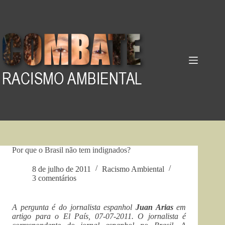
Pular
para
o
conteúdo
Por que o Brasil não tem indignados?
8 de julho de 2011
Racismo Ambiental
3 comentários
A pergunta é do jornalista espanhol
Juan Arias
em
artigo para o El País, 07-07-2011. O jornalista é