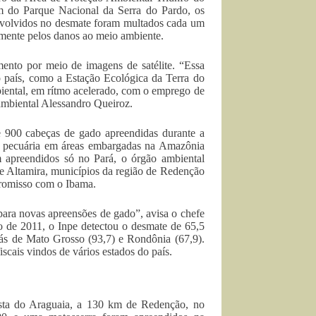
km do Parque Nacional da Serra do Pardo, os
 envolvidos no desmate foram multados cada um
mente pelos danos ao meio ambiente.
mento por meio de imagens de satélite. “Essa
 o país, como a Estação Ecológica da Terra do
iental, em rítmo acelerado, com o emprego de
 ambiental Alessandro Queiroz.
 900 cabeças de gado apreendidas durante a
 a pecuária em áreas embargadas na Amazônia
m apreendidos só no Pará, o órgão ambiental
e Altamira, municípios da região de Redenção
romisso com o Ibama.
para novas apreensões de gado”, avisa o chefe
 de 2011, o Inpe detectou o desmate de 65,5
rás de Mato Grosso (93,7) e Rondônia (67,9).
scais vindos de vários estados do país.
sta do Araguaia, a 130 km de Redenção, no