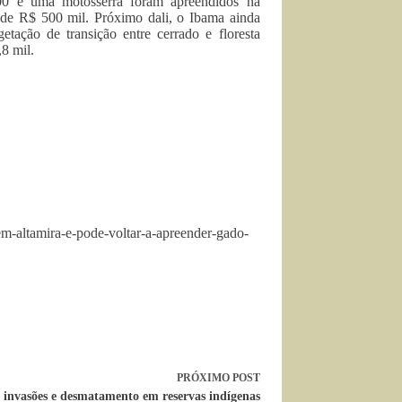
000 e uma motosserra foram apreendidos na
 de R$ 500 mil. Próximo dali, o Ibama ainda
etação de transição entre cerrado e floresta
8 mil.
m-altamira-e-pode-voltar-a-apreender-gado-
PRÓXIMO
POST
nvasões e desmatamento em reservas indígenas