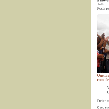
a Rio+2
Julho
Posts r
Quem se
com ale
3
U
Deixe 
O seu en