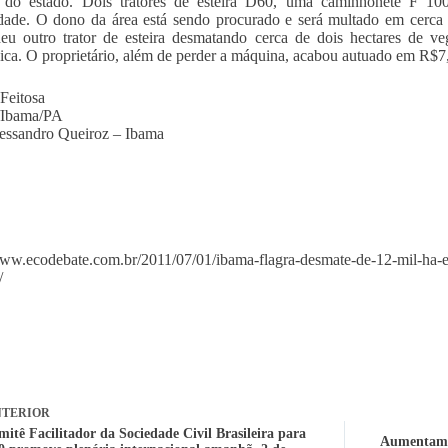
e do estado. Dois tratores de esteira D60, uma caminhonete F 1
dade. O dono da área está sendo procurado e será multado em cerca
eu outro trator de esteira desmatando cerca de dois hectares de veg
ca. O proprietário, além de perder a máquina, acabou autuado em R$7,
Feitosa
Ibama/PA
lessandro Queiroz – Ibama
www.ecodebate.com.br/2011/07/01/ibama-flagra-desmate-de-12-mil-ha-e
/
TERIOR
itê Facilitador da Sociedade Civil Brasileira para
Aumentam i