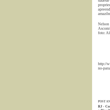
sudest
proprie
apreend
amazôni
Nelson 
Ascom/
foto: A
http://
no-para
POST
AN
RJ - Com