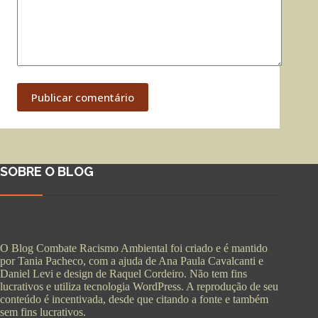
Publicar comentário
SOBRE O BLOG
O Blog Combate Racismo Ambiental foi criado e é mantido
por Tania Pacheco, com a ajuda de Ana Paula Cavalcanti e
Daniel Levi e design de Raquel Cordeiro. Não tem fins
lucrativos e utiliza tecnologia WordPress. A reprodução de seu
conteúdo é incentivada, desde que citando a fonte e também
sem fins lucrativos.