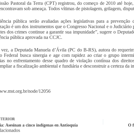
são Pastoral da Terra (CPT) registrou, do começo de 2010 até hoje, 4
encontravam sob ameaça. Todos vítimas de pistolagem, grilagem, disputa
ência pública serão avaliadas ações legislativas para a prevenção
ização é um dos instrumentos que o Congresso Nacional e o Judiciário p
es dos crimes continue a garantir sua impunidade”, sugere o Deputa
ência pública aprovada na CCJC.
a vez, a Deputada Manuela d’Ávila (PC do B-RS), autora do requer
 Federal busca sinergia e age com rapidez ao criar o grupo intermi
gias no enfrentamento desse quadro de violação contínua dos direit
 ampliar a fiscalização ambiental e fundiária e desconstruir a certeza da
www.mst.org.br/node/12056
TERIOR
a: Asesinan a cinco indígenas en Antioquía
O f
elacionados