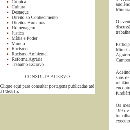
Crônica
audiên
Cultura
Minori
Destaque
Direito ao Conhecimento
O event
Direitos Humanos
discus
Homenagem
trabalh
Justiça
Mídia e Poder
Mundo
Partici
Racismo
Ministr
Racismo Ambiental
Agrári
Reforma Agrária
Campon
Trabalho Escravo
Adelino
CONSULTA ACERVO
suas de
militân
Clique aqui para consultar postagens publicadas até
encontr
31/dez/15
.
fundiár
Os mes
1995 e
trabal
executo