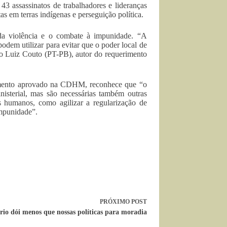
3 assassinatos de trabalhadores e lideranças
s em terras indígenas e perseguição política.
 da violência e o combate à impunidade. “A
odem utilizar para evitar que o poder local de
do Luiz Couto (PT-PB), autor do requerimento
imento aprovado na CDHM, reconhece que “o
nisterial, mas são necessárias também outras
os humanos, como agilizar a regularização de
 impunidade”.
PRÓXIMO
POST
rio dói menos que nossas políticas para moradia