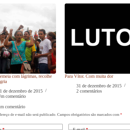
meia com lágrimas, recolhe
Para Vítor. Com muita dor
gria
31 de dezembro de 2015
1 de dezembro de 2015
2 comentários
m comentário
um comentário
dereço de e-mail não será publicado.
Campos obrigatórios são marcados com
*
e
*
E-mail
*