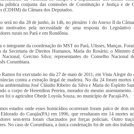
cia pública conjunta das comissões de Constituição e Justiça e d
as (CDHM) da Câmara dos Deputados.
o será no dia 28 de junho, às 14h, no plenário 1 do Anexo II da Câma
são motivados pela necessidade de uma resposta do Legislativo a
adores rurais no Pará e em Rondônia.
pa o integrante da coordenação do MST no Pará, Ulisses, Manças. Foram
a da Secretaria de Direitos Humanos, Maria do Rosário; o Ministro 
o Nacional, Gercino Silva; representantes do Conselho Nacional
ês Corumbiara.
 Ramos foi executado no dia 27 de maio de 2011, em Vista Alegre do 
núncias contra a extração ilegal de madeira. No dia 24 foram morto
cia ambientalista José Cláudio Ribeiro da Silva e Maria do Espírito S
ado o corpo de Herenilton Pereira, morador do mesmo assentamento. No
ios foi o agricultor Obede Loyola Souza, no município de Pacajá-PA.
mos estados onde esses homicídios ocorreram foram palco de dois 
 Eldorado do Carajás(PA) em 1996, que resultaram em 14 mortes no
hadores sem-terra foram chacinados por forças policiais. Outro t
res. No caso de Corumbiara, a única condenação foi de um dos trabalh