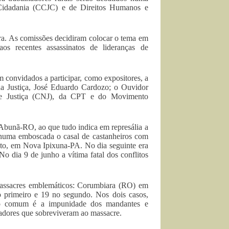
e Cidadania (CCJC) e de Direitos Humanos e
ra. As comissões decidiram colocar o tema em
os recentes assassinatos de lideranças de
 convidados a participar, como expositores, a
da Justiça, José Eduardo Cardozo; o Ouvidor
 de Justiça (CNJ), da CPT e do Movimento
Abunã-RO, ao que tudo indica em represália a
s numa emboscada o casal de castanheiros com
anto, em Nova Ipixuna-PA. No dia seguinte era
 dia 9 de junho a vítima fatal dos conflitos
massacres emblemáticos: Corumbiara (RO) em
 primeiro e 19 no segundo. Nos dois casos,
raço comum é a impunidade dos mandantes e
adores que sobreviveram ao massacre.