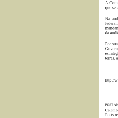
A Comis
que se 
Na audi
federal
mandant
da audi
Por su
Governo
estraté
terras,
http://
POST
AN
Colombi
Posts r