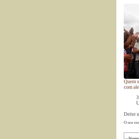
Quem se
com ale
3
U
Deixe 
O seu en
Nom