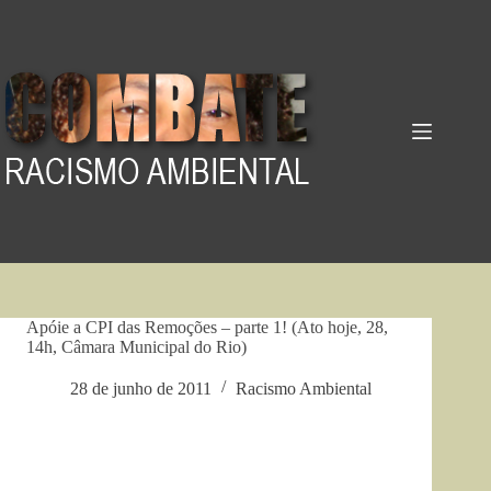
Pular
para
o
conteúdo
Apóie a CPI das Remoções – parte 1! (Ato hoje, 28,
14h, Câmara Municipal do Rio)
28 de junho de 2011
Racismo Ambiental