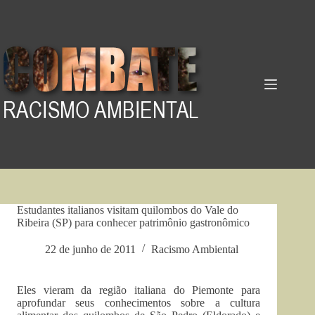
Pular
para
o
conteúdo
Estudantes italianos visitam quilombos do Vale do
Ribeira (SP) para conhecer patrimônio gastronômico
22 de junho de 2011
Racismo Ambiental
Eles vieram da região italiana do Piemonte para
aprofundar seus conhecimentos sobre a cultura