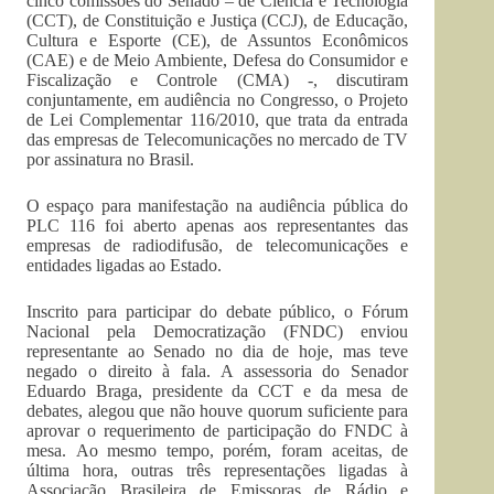
cinco comissões do Senado – de Ciência e Tecnologia
(CCT), de Constituição e Justiça (CCJ), de Educação,
Cultura e Esporte (CE), de Assuntos Econômicos
(CAE) e de Meio Ambiente, Defesa do Consumidor e
Fiscalização e Controle (CMA) -, discutiram
conjuntamente, em audiência no Congresso, o Projeto
de Lei Complementar 116/2010, que trata da entrada
das empresas de Telecomunicações no mercado de TV
por assinatura no Brasil.
O espaço para manifestação na audiência pública do
PLC 116 foi aberto apenas aos representantes das
empresas de radiodifusão, de telecomunicações e
entidades ligadas ao Estado.
Inscrito para participar do debate público, o Fórum
Nacional pela Democratização (FNDC) enviou
representante ao Senado no dia de hoje, mas teve
negado o direito à fala. A assessoria do Senador
Eduardo Braga, presidente da CCT e da mesa de
debates, alegou que não houve quorum suficiente para
aprovar o requerimento de participação do FNDC à
mesa. Ao mesmo tempo, porém, foram aceitas, de
última hora, outras três representações ligadas à
Associação Brasileira de Emissoras de Rádio e