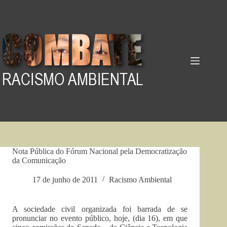
Pular
para
o
conteúdo
Nota Pública do Fórum Nacional pela Democratização
da Comunicação
17 de junho de 2011
Racismo Ambiental
A sociedade civil organizada foi barrada de se
pronunciar no evento público, hoje, (dia 16), em que