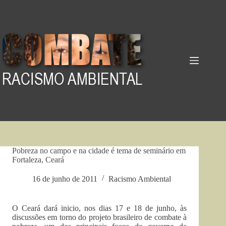
Pular
para
o
conteúdo
Pobreza no campo e na cidade é tema de seminário em
Fortaleza, Ceará
16 de junho de 2011
Racismo Ambiental
O Ceará dará inicio, nos dias 17 e 18 de junho, às
discussões em torno do projeto brasileiro de combate à