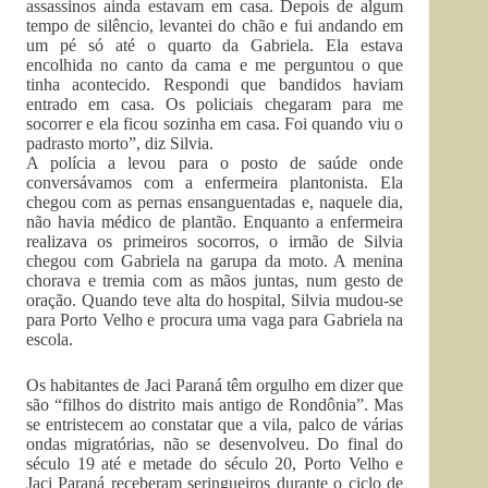
assassinos ainda estavam em casa. Depois de algum
tempo de silêncio, levantei do chão e fui andando em
um pé só até o quarto da Gabriela. Ela estava
encolhida no canto da cama e me perguntou o que
tinha acontecido. Respondi que bandidos haviam
entrado em casa. Os policiais chegaram para me
socorrer e ela ficou sozinha em casa. Foi quando viu o
padrasto morto”, diz Silvia.
A polícia a levou para o posto de saúde onde
conversávamos com a enfermeira plantonista. Ela
chegou com as pernas ensanguentadas e, naquele dia,
não havia médico de plantão. Enquanto a enfermeira
realizava os primeiros socorros, o irmão de Silvia
chegou com Gabriela na garupa da moto. A menina
chorava e tremia com as mãos juntas, num gesto de
oração. Quando teve alta do hospital, Silvia mudou-se
para Porto Velho e procura uma vaga para Gabriela na
escola.
Os habitantes de Jaci Paraná têm orgulho em dizer que
são “filhos do distrito mais antigo de Rondônia”. Mas
se entristecem ao constatar que a vila, palco de várias
ondas migratórias, não se desenvolveu. Do final do
século 19 até e metade do século 20, Porto Velho e
Jaci Paraná receberam seringueiros durante o ciclo de