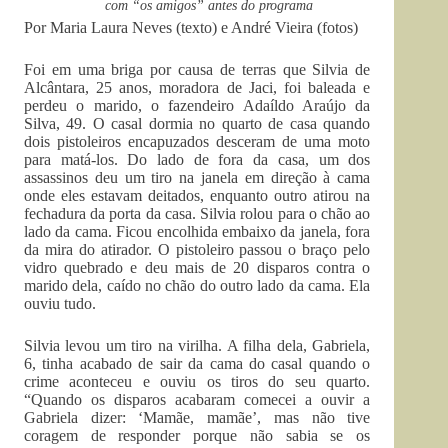
com “os amigos” antes do programa
Por Maria Laura Neves (texto) e André Vieira (fotos)
Foi em uma briga por causa de terras que Silvia de
Alcântara, 25 anos, moradora de Jaci, foi baleada e
perdeu o marido, o fazendeiro Adaíldo Araújo da
Silva, 49. O casal dormia no quarto de casa quando
dois pistoleiros encapuzados desceram de uma moto
para matá-los. Do lado de fora da casa, um dos
assassinos deu um tiro na janela em direção à cama
onde eles estavam deitados, enquanto outro atirou na
fechadura da porta da casa. Silvia rolou para o chão ao
lado da cama. Ficou encolhida embaixo da janela, fora
da mira do atirador. O pistoleiro passou o braço pelo
vidro quebrado e deu mais de 20 disparos contra o
marido dela, caído no chão do outro lado da cama. Ela
ouviu tudo.
Silvia levou um tiro na virilha. A filha dela, Gabriela,
6, tinha acabado de sair da cama do casal quando o
crime aconteceu e ouviu os tiros do seu quarto.
“Quando os disparos acabaram comecei a ouvir a
Gabriela dizer: ‘Mamãe, mamãe’, mas não tive
coragem de responder porque não sabia se os