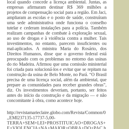
local quando concede a licença ambiental. Juntas, as
empresas afirmaram destinar R$ 369 milhões a
projetos de compensação social para a região. Em Jaci,
ampliaram as escolas e o posto de saúde, construíram
uma sede administrativa onde funciona o conselho
tutelar e cederam instalações para a polícia. Também
realizam campanhas de combate à exploração sexual,
ao uso de drogas e à violência contra a mulher. Tais
investimentos, no entanto, parecem insuficientes ou
mal-aplicados. A ministra Maria do Rosário, dos
Direitos Humanos, disse que o governo federal está
preocupado com os problemas no entorno das usinas
do rio Madeira. Afirmou que uma comissão ministerial
foi criada para solucioná-los e evitar que se repitam na
construção da usina de Belo Monte, no Pará. “O Brasil
precisa de uma licença social, além da ambiental, que
prepare as comunidades para receber grandes obras”,
diz. Os investimentos deveriam, portanto, ser feitos
antes do início da construção e da migração — e não
concomitante à obra, como acontece hoje.
http://revistamarieclaire.globo.com/Revista/Common/0
,,EMI237135-17737-5,00-
TERRA+SEM+LEI+PROSTITUICAO+DROGAS+
E+VIOLENCIA+NA+MAIOR+OBRA+DO+PAC.h