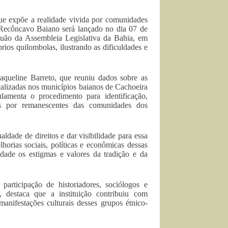
e expõe a realidade vivida por comunidades
Recôncavo Baiano será lançado no dia 07 de
guão da Assembleia Legislativa da Bahia, em
ios quilombolas, ilustrando as dificuldades e
Jaqueline Barreto, que reuniu dados sobre as
calizadas nos municípios baianos de Cachoeira
amenta o procedimento para identificação,
das por remanescentes das comunidades dos
aldade de direitos e dar visibilidade para essa
horias sociais, políticas e econômicas dessas
dade os estigmas e valores da tradição e da
rticipação de historiadores, sociólogos e
, destaca que a instituição contribuiu com
anifestações culturais desses grupos étnico-