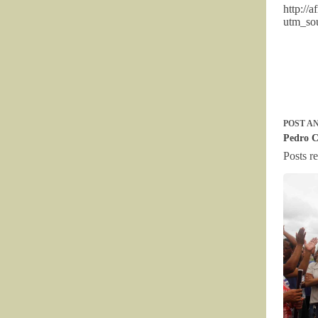
http://
utm_s
POST
AN
Pedro C
Posts r