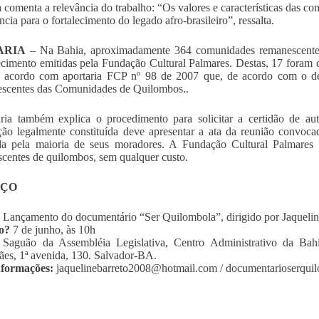
 comenta a relevância do trabalho: “Os valores e características das c
cia para o fortalecimento do legado afro-brasileiro”, ressalta.
ARIA
– Na Bahia, aproximadamente 364 comunidades remanescentes 
cimento emitidas pela Fundação Cultural Palmares. Destas, 17 foram c
e acordo com aportaria FCP nº 98 de 2007 que, de acordo com o dec
scentes das Comunidades de Quilombos..
ria também explica o procedimento para solicitar a certidão de au
ção legalmente constituída deve apresentar a ata da reunião convoca
a pela maioria de seus moradores. A Fundação Cultural Palmares e
centes de quilombos, sem qualquer custo.
IÇO
Lançamento do documentário “Ser Quilombola”, dirigido por Jaquelin
o?
7 de junho, às 10h
Saguão da Assembléia Legislativa, Centro Administrativo da Ba
es, 1ª avenida, 130. Salvador-BA.
nformações:
jaquelinebarreto2008@hotmail.com
/ documentarioserqui