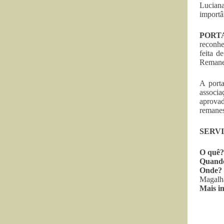
Luciana
importân
PORT
reconhe
feita d
Remane
A porta
associa
aprovad
remanes
SERV
O quê?
Quand
Onde?
Magalhã
Mais i