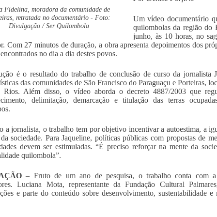
 Fidelina, moradora da comunidade de
eiras, retratada no documentário - Foto:
Um vídeo documentário qu
Divulgação / Ser Quilombola
quilombolas da região do 
junho, às 10 horas, no sa
r. Com 27 minutos de duração, a obra apresenta depoimentos dos própr
 encontrados no dia a dia destes povos.
ção é o resultado do trabalho de conclusão de curso da jornalista 
rísticas das comunidades de São Francisco do Paraguaçu e Porteiras, lo
e Rios. Além disso, o vídeo aborda o decreto 4887/2003 que regul
ecimento, delimitação, demarcação e titulação das terras ocupa
os.
 a jornalista, o trabalho tem por objetivo incentivar a autoestima, a igu
 da sociedade. Para Jaqueline, políticas públicas com propostas de mel
ades devem ser estimuladas. “É preciso reforçar na mente da socie
alidade quilombola”.
AÇÃO
– Fruto de um ano de pesquisa, o trabalho conta com a pa
sores. Luciana Mota, representante da Fundação Cultural Palmares
ções e parte do conteúdo sobre desenvolvimento, sustentabilidade e m