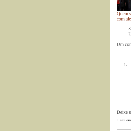
Quem se
com ale
3
U
Um com
Deixe 
O seu en