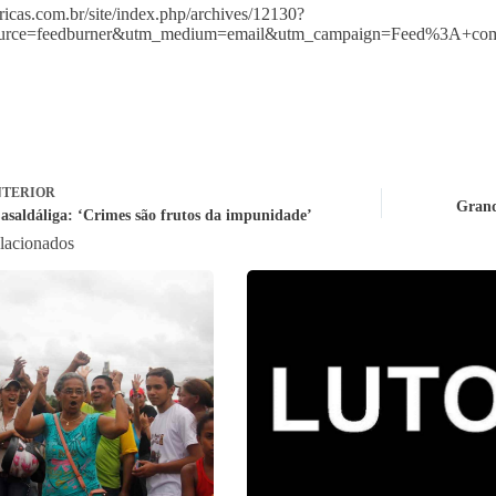
africas.com.br/site/index.php/archives/12130?
ource=feedburner&utm_medium=email&utm_campaign=Feed%3A
TERIOR
Grand
asaldáliga: ‘Crimes são frutos da impunidade’
elacionados