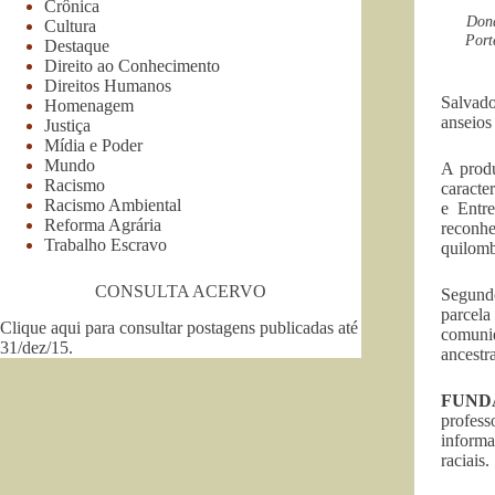
Crônica
Dona
Cultura
Port
Destaque
Direito ao Conhecimento
Direitos Humanos
Salvado
Homenagem
anseios
Justiça
Mídia e Poder
Mundo
A produ
Racismo
caracte
Racismo Ambiental
e Entr
Reforma Agrária
reconh
Trabalho Escravo
quilomb
CONSULTA ACERVO
Segundo
parcela
Clique aqui para consultar postagens publicadas até
comunid
31/dez/15
.
ancestr
FUND
profes
informa
raciais.