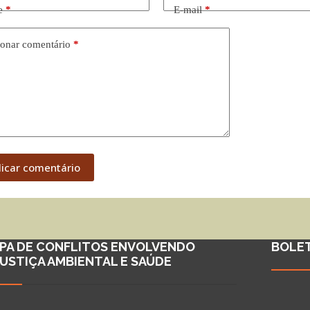
e
*
E-mail
*
onar comentário
*
licar comentário
PA DE CONFLITOS ENVOLVENDO
BOLE
JUSTIÇA AMBIENTAL E SAÚDE