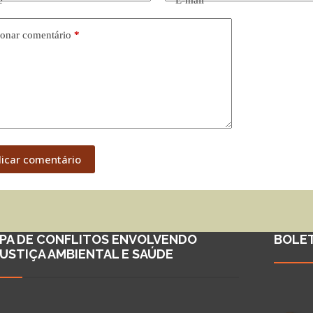
e
*
E-mail
*
onar comentário
*
licar comentário
PA DE CONFLITOS ENVOLVENDO
BOLE
JUSTIÇA AMBIENTAL E SAÚDE