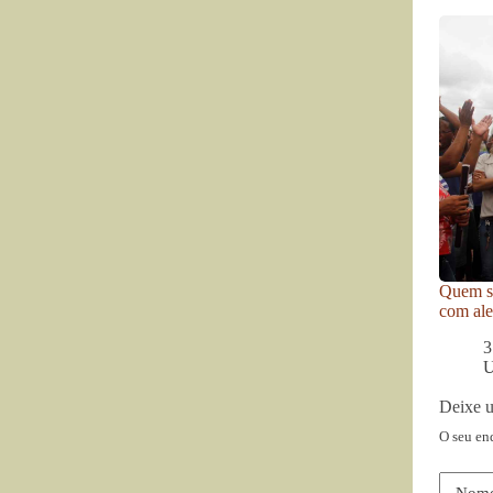
Quem se
com ale
3
U
Deixe 
O seu en