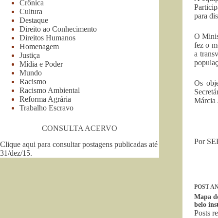
Crônica
Partici
Cultura
para di
Destaque
Direito ao Conhecimento
O Minis
Direitos Humanos
fez o m
Homenagem
a trans
Justiça
populaç
Mídia e Poder
Mundo
Racismo
Os obj
Racismo Ambiental
Secretá
Reforma Agrária
Márcia 
Trabalho Escravo
CONSULTA ACERVO
Por SE
Clique aqui para consultar postagens publicadas até
31/dez/15
.
POST
AN
Mapa do
belo in
Posts r