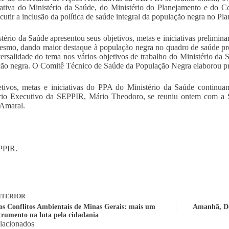
pativa do Ministério da Saúde, do Ministério do Planejamento e do
scutir a inclusão da política de saúde integral da população negra no P
tério da Saúde apresentou seus objetivos, metas e iniciativas prelimi
esmo, dando maior destaque à população negra no quadro de saúde pr
versalidade do tema nos vários objetivos de trabalho do Ministério da 
ão negra. O Comitê Técnico de Saúde da População Negra elaborou pro
etivos, metas e iniciativas do PPA do Ministério da Saúde contin
rio Executivo da SEPPIR, Mário Theodoro, se reuniu ontem com a Se
Amaral.
PPIR.
TERIOR
s Conflitos Ambientais de Minas Gerais: mais um
Amanhã, Do
strumento na luta pela cidadania
elacionados