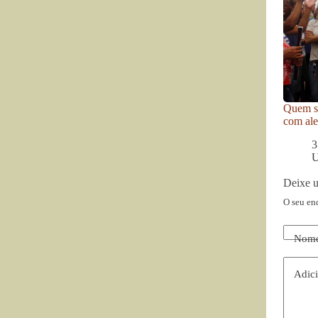
Quem se
com ale
3
U
Deixe 
O seu en
Nom
Adici