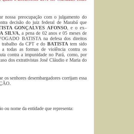
star nossa preocupação com o julgamento do
ontra decisão do juiz federal de Marabá que
TISTA GONÇALVES AFONSO
, e o ex–
A SILVA
, a pena de 02 anos e 05 meses de
 ADVOGADO BATISTA na defesa dos direitos
 O trabalho da CPT e do
BATISTA
tem sido
 a todas as formas de violência contra os
luta contra a impunidade no Pará, como, por
so dos extrativistas José Cláudio e Maria do
e os senhores desembargadores corrijam essa
LAÇÃO.
ão ou nome da entidade que representa: