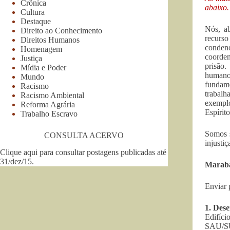
Crônica
abaixo.
Cultura
Destaque
Nós, ab
Direito ao Conhecimento
recur
Direitos Humanos
conden
Homenagem
coorde
Justiça
prisão
Mídia e Poder
humanos
Mundo
fundam
Racismo
trabalh
Racismo Ambiental
exemplo
Reforma Agrária
Espírit
Trabalho Escravo
Somos s
CONSULTA ACERVO
injusti
Clique aqui para consultar postagens publicadas até
31/dez/15
.
Marabá
Enviar 
1.
Des
Edifíci
SAU/SUL