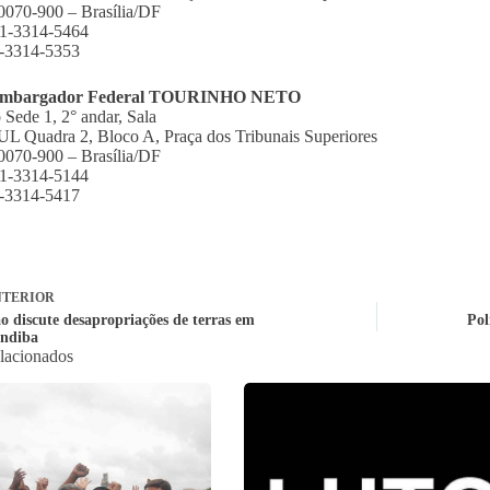
070-900 – Brasília/DF
61-3314-5464
1-3314-5353
embargador Federal TOURINHO NETO
o Sede 1, 2° andar, Sala
 Quadra 2, Bloco A, Praça dos Tribunais Superiores
070-900 – Brasília/DF
61-3314-5144
1-3314-5417
TERIOR
o discute desapropriações de terras em
Pol
ndiba
elacionados