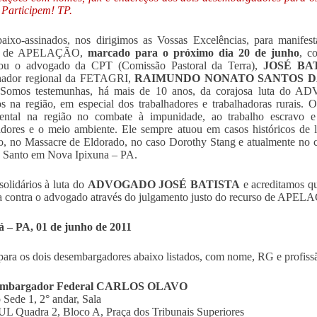
 Participem! TP.
aixo-assinados, nos dirigimos as Vossas Excelências, para manife
so de APELAÇÃO,
marcado para o próximo dia 20 de junho
, c
ou o advogado da CPT (Comissão Pastoral da Terra),
JOSÉ BA
nador regional da FETAGRI,
RAIMUNDO NONATO SANTOS D
. Somos testemunhas, há mais de 10 anos, da corajosa luta do
 na região, em especial dos trabalhadores e trabalhadoras rurais.
ental na região no combate à impunidade, ao trabalho escravo e
adores e o meio ambiente. Ele sempre atuou em casos históricos de 
, no Massacre de Eldorado, no caso Dorothy Stang e atualmente no ca
o Santo em Nova Ipixuna – PA.
olidários à luta do
ADVOGADO JOSÉ BATISTA
e acreditamos qu
ça contra o advogado através do julgamento justo do recurso de APE
 – PA, 01 de junho de 2011
para os dois desembargadores abaixo listados, com nome, RG e profiss
embargador Federal CARLOS OLAVO
o Sede 1, 2° andar, Sala
 Quadra 2, Bloco A, Praça dos Tribunais Superiores