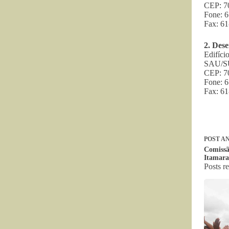
CEP: 70
Fone: 
Fax: 6
2.
Des
Edifíci
SAU/SUL
CEP: 70
Fone: 
Fax: 6
POST
AN
Comissã
Itamara
Posts r