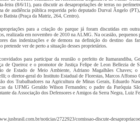
ta-feira (8/6/11), para discutir as desapropriações de terras no perím
ma de audiência pública requerida pelo deputado Durval Ângelo (PT)
o Batista (Praça da Matriz, 264, Centro).
propriações para a criação do parque já foram discutidas em outra
, realizada em novembro de 2010 na ALMG. Na ocasião, pequenos pro
ores das indenizações e de demora na definição do destino das fam
o pretende ver de perto a situação desses proprietários.
onvidados para participar da reunião o prefeito de Itamarandiba, G
a de Queiroz e o promotor de Justiça Felipe de Leon Bellezia de S
ário de Estado de Meio Ambiente, Adriano Magalhães Chaves; o
li; o diretor-geral do Instituto Estadual de Florestas, Marcos Affons
ão dos Trabalhadores na Agricultura de Minas Gerais, Eduardo Nasci
icas da UFMG Geraldo Wilson Fernandes; o padre da Paróquia São 
ntante da Associação dos Defensores e Amigos da Serra Negra, Luiz F
www.jusbrasil.com.br/noticias/2722923/comissao-discute-desapropriacoe