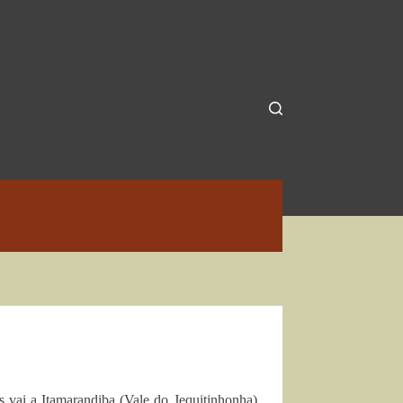
vai a Itamarandiba (Vale do Jequitinhonha),