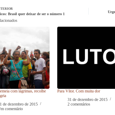
TERIOR
Urge
icos: Brasil quer deixar de ser o número 1
elacionados
meia com lágrimas, recolhe
Para Vítor. Com muita dor
gria
31 de dezembro de 2015
1 de dezembro de 2015
2 comentários
m comentário