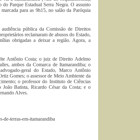
etro do Parque Estadual Serra Negra. O assunto
, marcada para as 9h15, no salão da Paróquia
 audiência pública da Comissão de Direitos
prietários reclamaram de abusos do Estado,
ílias obrigadas a deixar a região. Agora, a
elte Antônio Costa; o juiz de Direito Adelmo
alles, ambos da Comarca de Itamarandiba; o
 advogado-geral do Estado, Marco Antônio
o Ortiz Gomes; o assessor de Meio Ambiente da
mento; o professor do Instituto de Ciências
João Batista, Ricardo César da Costa; e o
ernando Alves.
s-de-terras-em-itamarandiba