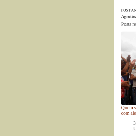
POST
AN
Agrotóx
Posts r
Quem se
com ale
3
U