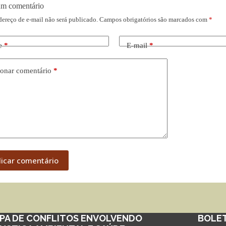
um comentário
dereço de e-mail não será publicado.
Campos obrigatórios são marcados com
*
e
*
E-mail
*
onar comentário
*
licar comentário
PA DE CONFLITOS ENVOLVENDO
BOLE