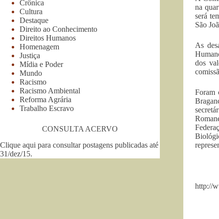
Crônica
na quar
Cultura
será te
Destaque
São Joã
Direito ao Conhecimento
Direitos Humanos
As desa
Homenagem
Humanos
Justiça
dos val
Mídia e Poder
comissã
Mundo
Racismo
Racismo Ambiental
Foram c
Reforma Agrária
Braganç
Trabalho Escravo
secret
Romanel
Federaç
CONSULTA ACERVO
Biológ
Clique aqui para consultar postagens publicadas até
represe
31/dez/15
.
http://