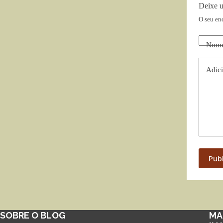
Deixe 
O seu en
Nom
Adici
Pub
SOBRE O BLOG
MA