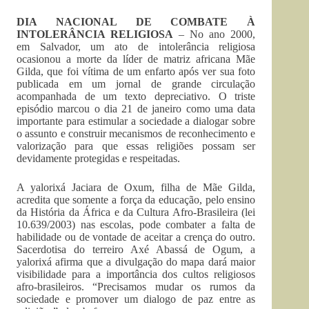
DIA NACIONAL DE COMBATE À
INTOLERÂNCIA RELIGIOSA
– No ano 2000,
em Salvador, um ato de intolerância religiosa
ocasionou a morte da líder de matriz africana Mãe
Gilda, que foi vítima de um enfarto após ver sua foto
publicada em um jornal de grande circulação
acompanhada de um texto depreciativo. O triste
episódio marcou o dia 21 de janeiro como uma data
importante para estimular a sociedade a dialogar sobre
o assunto e construir mecanismos de reconhecimento e
valorização para que essas religiões possam ser
devidamente protegidas e respeitadas.
A yalorixá Jaciara de Oxum, filha de Mãe Gilda,
acredita que somente a força da educação, pelo ensino
da História da África e da Cultura Afro-Brasileira (lei
10.639/2003) nas escolas, pode combater a falta de
habilidade ou de vontade de aceitar a crença do outro.
Sacerdotisa do terreiro Axé Abassá de Ogum, a
yalorixá afirma que a divulgação do mapa dará maior
visibilidade para a importância dos cultos religiosos
afro-brasileiros. “Precisamos mudar os rumos da
sociedade e promover um dialogo de paz entre as