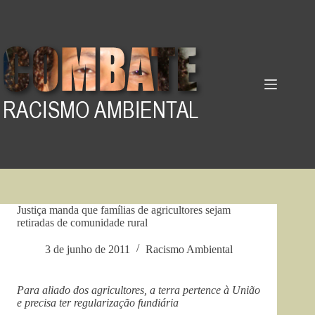
Pular
para
o
conteúdo
Justiça manda que famílias de agricultores sejam
retiradas de comunidade rural
3 de junho de 2011
Racismo Ambiental
Para aliado dos agricultores, a terra pertence à União
e precisa ter regularização fundiária