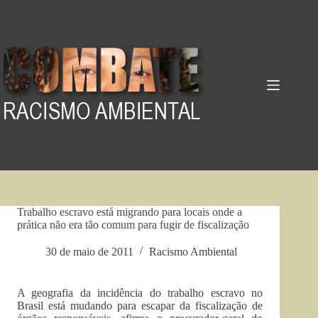
Pular
para
o
conteúdo
Trabalho escravo está migrando para locais onde a
prática não era tão comum para fugir de fiscalização
30 de maio de 2011
Racismo Ambiental
A geografia da incidência do trabalho escravo no
Brasil está mudando para escapar da fiscalização de