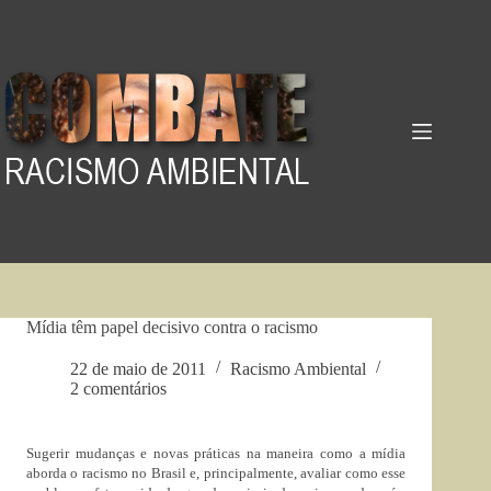
Pular
para
o
conteúdo
Mídia têm papel decisivo contra o racismo
22 de maio de 2011
Racismo Ambiental
2 comentários
Sugerir mudanças e novas práticas na maneira como a mídia
aborda o racismo no Brasil e, principalmente, avaliar como esse