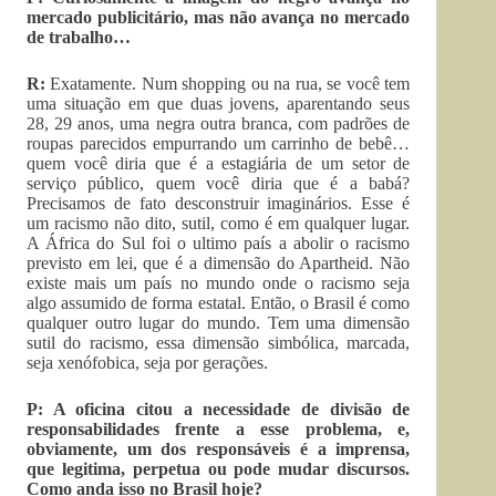
mercado publicitário, mas não avança no mercado
de trabalho…
R:
Exatamente. Num shopping ou na rua, se você tem
uma situação em que duas jovens, aparentando seus
28, 29 anos, uma negra outra branca, com padrões de
roupas parecidos empurrando um carrinho de bebê…
quem você diria que é a estagiária de um setor de
serviço público, quem você diria que é a babá?
Precisamos de fato desconstruir imaginários. Esse é
um racismo não dito, sutil, como é em qualquer lugar.
A África do Sul foi o ultimo país a abolir o racismo
previsto em lei, que é a dimensão do Apartheid. Não
existe mais um país no mundo onde o racismo seja
algo assumido de forma estatal. Então, o Brasil é como
qualquer outro lugar do mundo. Tem uma dimensão
sutil do racismo, essa dimensão simbólica, marcada,
seja xenófobica, seja por gerações.
P: A oficina citou a necessidade de divisão de
responsabilidades frente a esse problema, e,
obviamente, um dos responsáveis é a imprensa,
que legitima, perpetua ou pode mudar discursos.
Como anda isso no Brasil hoje?