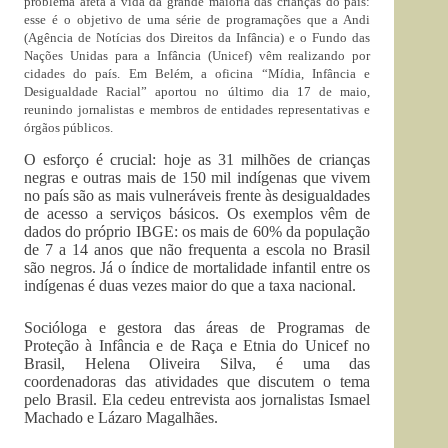
problema afeta a vida da grande maioria das crianças do país:
esse é o objetivo de uma série de programações que a Andi
(Agência de Notícias dos Direitos da Infância) e o Fundo das
Nações Unidas para a Infância (Unicef) vêm realizando por
cidades do país. Em Belém, a oficina “Mídia, Infância e
Desigualdade Racial” aportou no último dia 17 de maio,
reunindo jornalistas e membros de entidades representativas e
órgãos públicos.
O esforço é crucial: hoje as 31 milhões de crianças
negras e outras mais de 150 mil indígenas que vivem
no país são as mais vulneráveis frente às desigualdades
de acesso a serviços básicos. Os exemplos vêm de
dados do próprio IBGE: os mais de 60% da população
de 7 a 14 anos que não frequenta a escola no Brasil
são negros. Já o índice de mortalidade infantil entre os
indígenas é duas vezes maior do que a taxa nacional.
Socióloga e gestora das áreas de Programas de
Proteção à Infância e de Raça e Etnia do Unicef no
Brasil, Helena Oliveira Silva, é uma das
coordenadoras das atividades que discutem o tema
pelo Brasil. Ela cedeu entrevista aos jornalistas Ismael
Machado e Lázaro Magalhães.