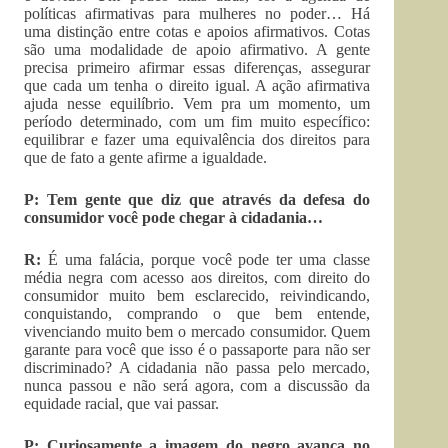
políticas afirmativas para mulheres no poder… Há
uma distinção entre cotas e apoios afirmativos. Cotas
são uma modalidade de apoio afirmativo. A gente
precisa primeiro afirmar essas diferenças, assegurar
que cada um tenha o direito igual. A ação afirmativa
ajuda nesse equilíbrio. Vem pra um momento, um
período determinado, com um fim muito específico:
equilibrar e fazer uma equivalência dos direitos para
que de fato a gente afirme a igualdade.
P: Tem gente que diz que através da defesa do
consumidor você pode chegar à cidadania…
R:
É uma falácia, porque você pode ter uma classe
média negra com acesso aos direitos, com direito do
consumidor muito bem esclarecido, reivindicando,
conquistando, comprando o que bem entende,
vivenciando muito bem o mercado consumidor. Quem
garante para você que isso é o passaporte para não ser
discriminado? A cidadania não passa pelo mercado,
nunca passou e não será agora, com a discussão da
equidade racial, que vai passar.
P: Curiosamente a imagem do negro avança no