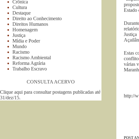
Crônica
propost
Cultura
Estado 
Destaque
Direito ao Conhecimento
Durante
Direitos Humanos
relatór
Homenagem
Justiç
Justiça
Açailân
Mídia e Poder
Mundo
Racismo
Estas c
Racismo Ambiental
conflit
Reforma Agrária
várias 
Trabalho Escravo
Maranhã
CONSULTA ACERVO
Clique aqui para consultar postagens publicadas até
http://
31/dez/15
.
POST
AN