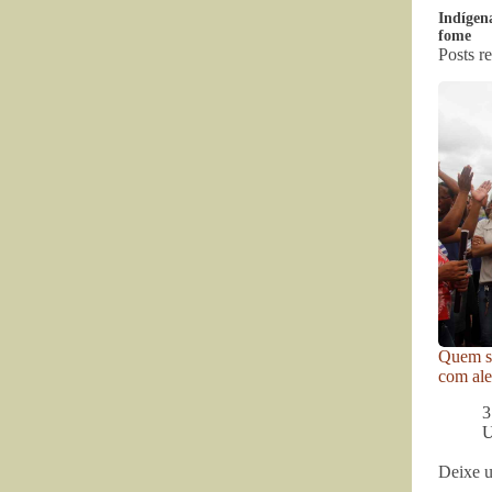
Indígen
fome
Posts r
Quem se
com ale
3
U
Deixe 