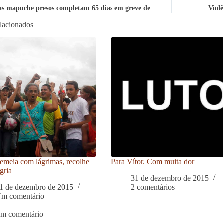
as mapuche presos completam 65 dias em greve de
Viol
elacionados
meia com lágrimas, recolhe
Para Vítor. Com muita dor
gria
31 de dezembro de 2015
1 de dezembro de 2015
2 comentários
m comentário
um comentário