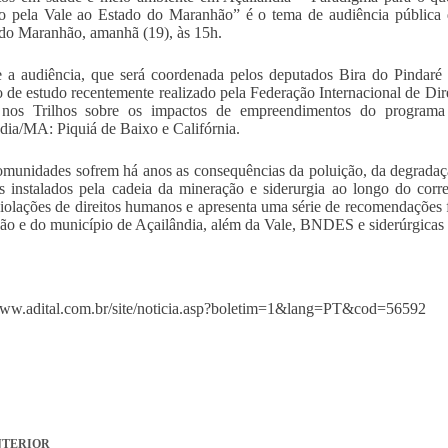
o pela Vale ao Estado do Maranhão” é o tema de audiência pública 
do Maranhão, amanhã (19), às 15h.
 a audiência, que será coordenada pelos deputados Bira do Pindaré
io de estudo recentemente realizado pela Federação Internacional de D
a nos Trilhos sobre os impactos de empreendimentos do progra
dia/MA: Piquiá de Baixo e Califórnia.
omunidades sofrem há anos as consequências da poluição, da degradaçã
os instalados pela cadeia da mineração e siderurgia ao longo do corr
violações de direitos humanos e apresenta uma série de recomendações 
o e do município de Açailândia, além da Vale, BNDES e siderúrgicas 
www.adital.com.br/site/noticia.asp?boletim=1&lang=PT&cod=56592
TERIOR