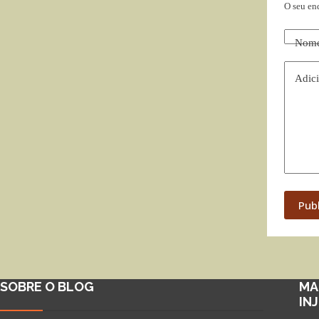
O seu en
Nom
Adici
Pub
SOBRE O BLOG
MA
IN