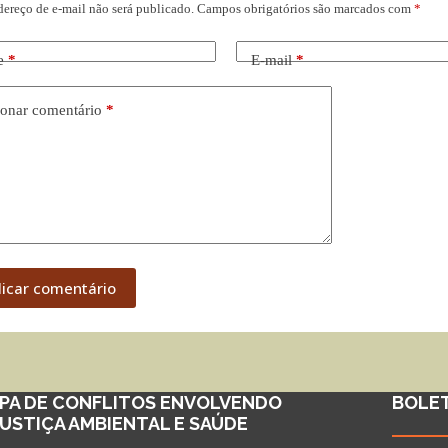
dereço de e-mail não será publicado.
Campos obrigatórios são marcados com
*
e
*
E-mail
*
onar comentário
*
licar comentário
PA DE CONFLITOS ENVOLVENDO
BOLE
JUSTIÇA AMBIENTAL E SAÚDE