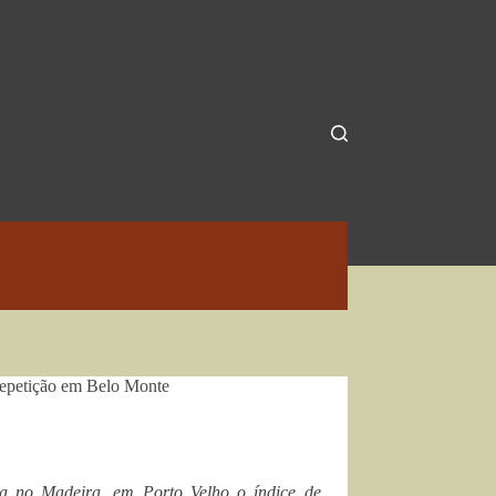
 repetição em Belo Monte
ica no Madeira, em Porto Velho o índice de