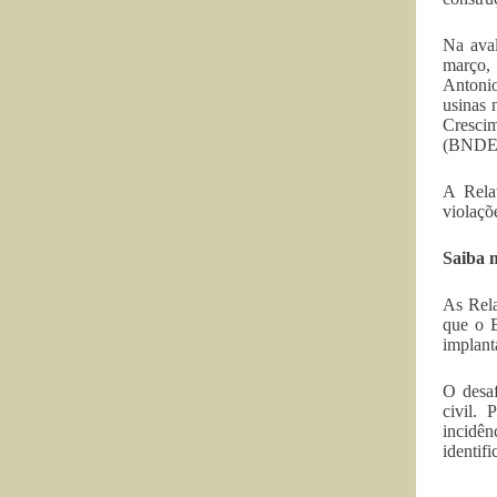
Na aval
março, 
Antonio
usinas 
Cresci
(BNDE
A Rela
violaçõ
Saiba m
As Rela
que o B
implant
O desaf
civil. 
incidê
identifi