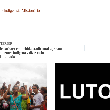
o Indigenista Missionário
TERIOR
de cachaça em bebida tradicional agravou
mo entre indígenas, diz estudo
elacionados