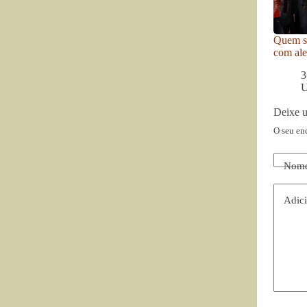
Quem se
com ale
3
U
Deixe 
O seu en
Nom
Adici