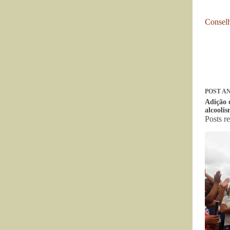
Conselh
POST
AN
Adição 
alcoolis
Posts r