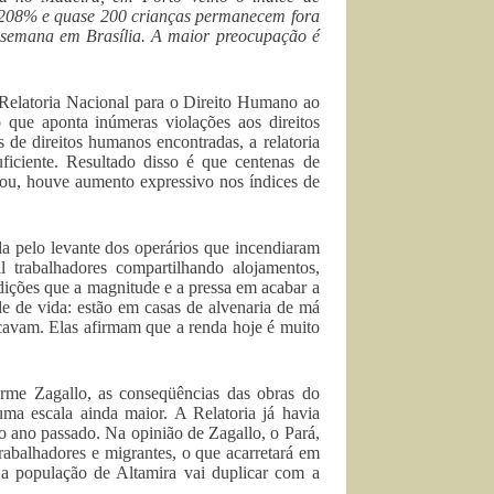
 208% e quase 200 crianças permanecem fora
a semana em Brasília. A maior preocupação é
a Relatoria Nacional para o Direito Humano ao
 que aponta inúmeras violações aos direitos
 de direitos humanos encontradas, a relatoria
uficiente. Resultado disso é que centenas de
orou, houve aumento expressivo nos índices de
da pelo levante dos operários que incendiaram
trabalhadores compartilhando alojamentos,
dições que a magnitude e a pressa em acabar a
e de vida: estão em casas de alvenaria de má
scavam. Elas afirmam que a renda hoje é muito
me Zagallo, as conseqüências das obras do
ma escala ainda maior. A Relatoria já havia
ano passado. Na opinião de Zagallo, o Pará,
rabalhadores e migrantes, o que acarretará em
a população de Altamira vai duplicar com a