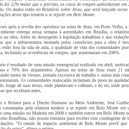
o foi 22% maior que o previsto, os casos de estupro aumentaram em
la. Os dados estão no Relatório sobre Jirau, que será lançado ness
lações desse tipo tendem a se repetir em Belo Monte.
ses após a revolta dos operários na usina de Jirau, em Porto Velho, 
biente entrega nessa semana à autoridades em Brasília, o relatório
 na obra. Além do desrespeito à legislação trabalhista e das violações
ou que a infraestrutura montada pelos consórcios para a obra é ins
s estão fora da sala de aula, a qualidade de vida das comunidades pi
ia, incluindo as ocorrências de estupro, que aumentaram em 208%.
ório é resultado de uma missão emergencial realizada em abril, motiva
bus e 70% dos alojamentos. Apenas na usina de Jirau eram 21 mil 
ando surtos de viroses, jornada excessiva de trabalho e outras más con
asionaram. As comunidades realocadas reclamam da piora na qualidad
de, longe de suas terras, onde plantavam e colhiam, e do rio, onde pe
r ao que recebiam antes.
o o Relator para o Direito Humano ao Meio Ambiente, José Guilher
 constatadas pela relatoria tendem a se repetir em Belo Monte em u
do uma missão no Madeira em 2008 e também esteve em Belo Monte no 
omo Rondônia, não possui estrutura para receber esse contingente de t
olações. “O estudo de impacto ambiental de Belo Monte prevê que 
ão da usina”, afirma o relator.