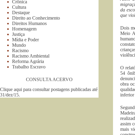
Crônica
migraçã
Cultura
da esco
Destaque
que vio
Direito ao Conhecimento
Direitos Humanos
Dois me
Homenagem
Meio Am
Justiça
humanos
Mídia e Poder
constat
Mundo
criança
Racismo
violênc
Racismo Ambiental
Reforma Agrária
Trabalho Escravo
O relat
54 ôni
denunci
CONSULTA ACERVO
obra oc
Clique aqui para consultar postagens publicadas até
qualida
31/dez/15
.
inferio
Segund
Madeira
realiza
assim c
mais vi
construç