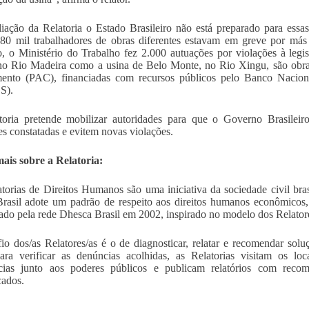
iação da Relatoria o Estado Brasileiro não está preparado para es
80 mil trabalhadores de obras diferentes estavam em greve por más
, o Ministério do Trabalho fez 2.000 autuações por violações à legisl
no Rio Madeira como a usina de Belo Monte, no Rio Xingu, são obra
mento (PAC), financiadas com recursos públicos pelo Banco Nacio
S).
toria pretende mobilizar autoridades para que o Governo Brasilei
es constatadas e evitem novas violações.
ais sobre a Relatoria:
torias de Direitos Humanos são uma iniciativa da sociedade civil bras
rasil adote um padrão de respeito aos direitos humanos econômicos, s
ado pela rede Dhesca Brasil em 2002, inspirado no modelo dos Relato
io dos/as Relatores/as é o de diagnosticar, relatar e recomendar sol
Para verificar as denúncias acolhidas, as Relatorias visitam os loc
ncias junto aos poderes públicos e publicam relatórios com rec
cados.