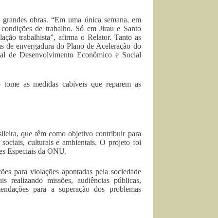
sas grandes obras. “Em uma única semana, em
 condições de trabalho. Só em Jirau e Santo
ação trabalhista”, afirma o Relator. Tanto as
s de envergadura do Plano de Aceleração do
nal de Desenvolvimento Econômico e Social
ro tome as medidas cabíveis que reparem as
ileira, que têm como objetivo contribuir para
ociais, culturais e ambientais. O projeto foi
res Especiais da ONU.
uções para violações apontadas pela sociedade
ais realizando missões, audiências públicas,
omendações para a superação dos problemas