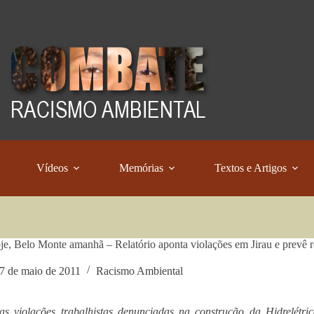
Vídeos
Memórias
Textos e Artigos
oje, Belo Monte amanhã – Relatório aponta violações em Jirau e prevê
7 de maio de 2011
Racismo Ambiental
as violações trabalhistas denunciadas na construção da Hidrelétr