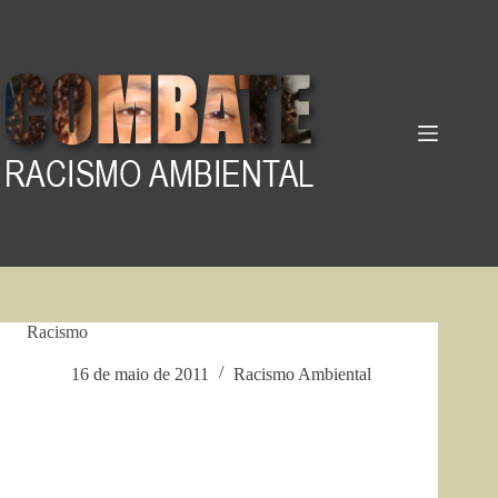
Pular
para
o
conteúdo
Racismo
16 de maio de 2011
Racismo Ambiental