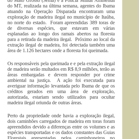
do Mato Grosso (Sema) e a Polícia Militar Ambiental
do MT, realizada na última semana, agentes do Ibama
atuando na Operação Disparada encontraram uma
exploração de madeira ilegal no município de Itaúba,
no norte do estado. Foram apreendidas 389 toras de
de diversas espécies, que estavam em várias
esplanadas ao longo dos ramais abertos na floresta
para a retirada da madeira ilegal. Próximo ao local da
extração ilegal de madeira, foi detectada também uma
área de 1.126 hectares onde a floresta foi queimada.
Os responsáveis pela queimada e e pela extração ilegal
de madeira serão multados em R$ 8,9 milhões, terão as
áreas embargadas e devem responder por crime
ambiental na justiça. A ação foi executada para
averiguar informação levantada pelo Ibama de que os
créditos gerados em uma área de exploração,
autorizada, estariam sendo utilizados para ocultar
madeira ilegal oriunda de outras áreas.
Perto da propriedade onde havia a exploração ilegal,
dois caminhões carregados de madeira em toras foram
apreendidos devido a diferenças entre os volumes e as
espécies transportadas e os dados constantes das Guias
Florestais apresentadas pelos caminhoneiros no