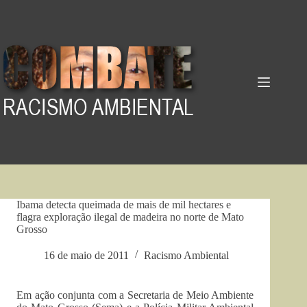
Pular
para
o
conteúdo
Ibama detecta queimada de mais de mil hectares e
flagra exploração ilegal de madeira no norte de Mato
Grosso
16 de maio de 2011
Racismo Ambiental
Em ação conjunta com a Secretaria de Meio Ambiente