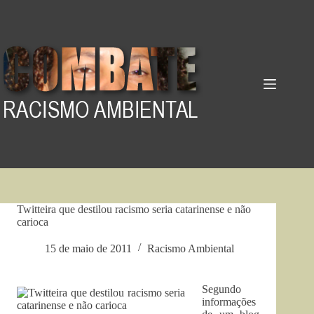
Pular
para
o
conteúdo
Twitteira que destilou racismo seria catarinense e não
carioca
15 de maio de 2011
Racismo Ambiental
Segundo
informações