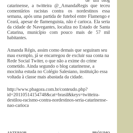
de um blog
catarinense, a twitteira @_AmandaRegis que teceu
comentários racistas contra os nordestinos essa
semana, após uma partida de futebol entre Flamengo e
Ceará, apesar de flamenguista, não é carioca. Ela seria
da cidade de Navegantes, localiza no Estado de Santa
Catarina, município com pouco mais de 57 mil
habitantes.
Amanda Régis, assim como demais que seguiram seu
mau exemplo, já se encarregou de excluir sua conta na
Rede Social Twiter, o que não a exime do crime
cometido. Ainda segundo o blog catarinense, a
mocinha estuda no Colégio Salesiano, instituição essa
voltada à classe mais abastada da cidade.
http://www.pbagora.com.br/conteudo.php?
id=20110514154748&cat=brasil&keys=twitteira-
destilou-racismo-contra-nordestinos-seria-catarinense-
nao-carioca