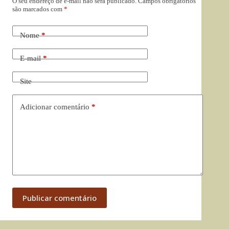
O seu endereço de e-mail não será publicado.
Campos obrigatórios
são marcados com
*
Nome
*
E-mail
*
Site
Adicionar comentário
*
Publicar comentário