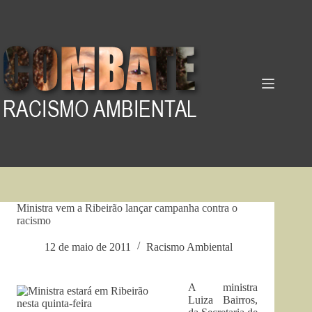
Pular
para
o
conteúdo
Ministra vem a Ribeirão lançar campanha contra o
racismo
12 de maio de 2011
Racismo Ambiental
A ministra
Luiza Bairros,