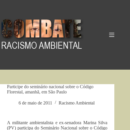
Pular
para
o
conteúdo
Participe do seminário nacional sobre o Código
Florestal, amanhã, em São Paulo
6 de maio de 2011
Racismo Ambiental
A militante ambientalista e ex-senadora Marina Silva
(PV) participa do Seminário Nacional sobre o Código