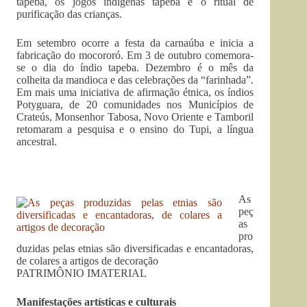
tapeba, os jogos indígenas tapeba e o ritual de
purificação das crianças.
Em setembro ocorre a festa da carnaúba e inicia a
fabricação do mocororó. Em 3 de outubro comemora-
se o dia do índio tapeba. Dezembro é o mês da
colheita da mandioca e das celebrações da “farinhada”.
Em mais uma iniciativa de afirmação étnica, os índios
Potyguara, de 20 comunidades nos Municípios de
Crateús, Monsenhor Tabosa, Novo Oriente e Tamboril
retomaram a pesquisa e o ensino do Tupi, a língua
ancestral.
As
peç
as
pro
duzidas pelas etnias são diversificadas e encantadoras,
de colares a artigos de decoração
PATRIMÔNIO IMATERIAL
Manifestações artísticas e culturais