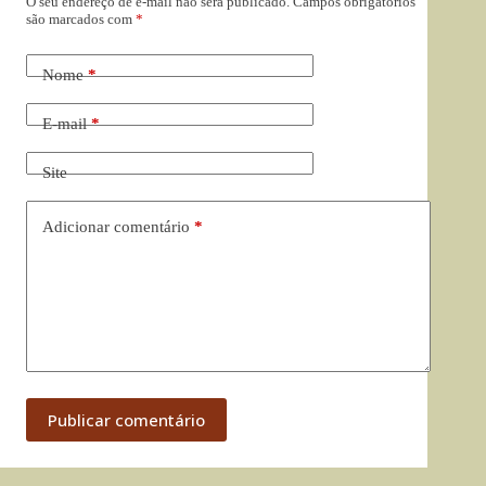
O seu endereço de e-mail não será publicado.
Campos obrigatórios
são marcados com
*
Nome
*
E-mail
*
Site
Adicionar comentário
*
Publicar comentário