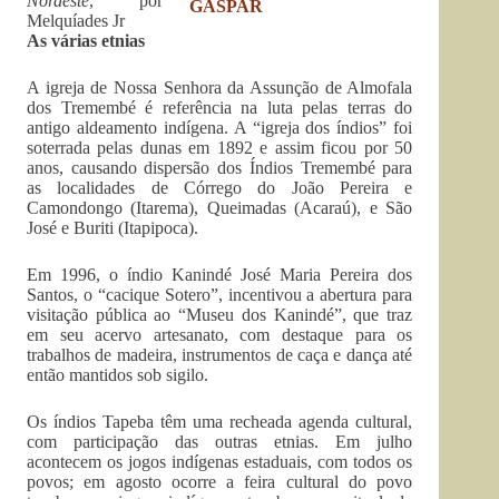
Nordeste
, por
Melquíades Jr
As várias etnias
A igreja de Nossa Senhora da Assunção de Almofala
dos Tremembé é referência na luta pelas terras do
antigo aldeamento indígena. A “igreja dos índios” foi
soterrada pelas dunas em 1892 e assim ficou por 50
anos, causando dispersão dos Índios Tremembé para
as localidades de Córrego do João Pereira e
Camondongo (Itarema), Queimadas (Acaraú), e São
José e Buriti (Itapipoca).
Em 1996, o índio Kanindé José Maria Pereira dos
Santos, o “cacique Sotero”, incentivou a abertura para
visitação pública ao “Museu dos Kanindé”, que traz
em seu acervo artesanato, com destaque para os
trabalhos de madeira, instrumentos de caça e dança até
então mantidos sob sigilo.
Os índios Tapeba têm uma recheada agenda cultural,
com participação das outras etnias. Em julho
acontecem os jogos indígenas estaduais, com todos os
povos; em agosto ocorre a feira cultural do povo