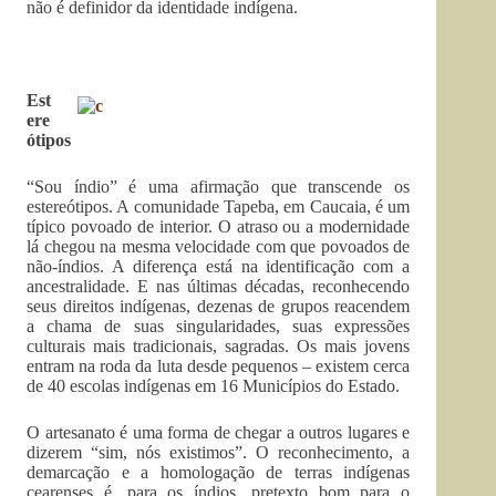
não é definidor da identidade indígena.
Est
ere
ótipos
“Sou índio” é uma afirmação que transcende os
estereótipos. A comunidade Tapeba, em Caucaia, é um
típico povoado de interior. O atraso ou a modernidade
lá chegou na mesma velocidade com que povoados de
não-índios. A diferença está na identificação com a
ancestralidade. E nas últimas décadas, reconhecendo
seus direitos indígenas, dezenas de grupos reacendem
a chama de suas singularidades, suas expressões
culturais mais tradicionais, sagradas. Os mais jovens
entram na roda da luta desde pequenos – existem cerca
de 40 escolas indígenas em 16 Municípios do Estado.
O artesanato é uma forma de chegar a outros lugares e
dizerem “sim, nós existimos”. O reconhecimento, a
demarcação e a homologação de terras indígenas
cearenses é, para os índios, pretexto bom para o