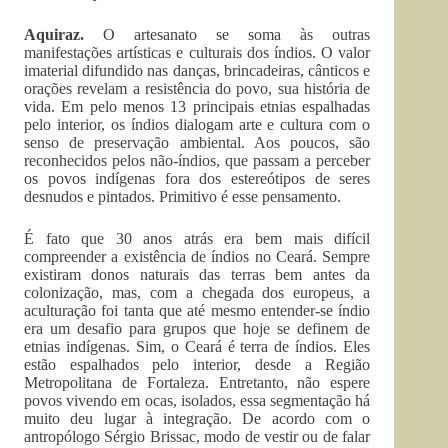
Aquiraz.
O artesanato se soma às outras
manifestações artísticas e culturais dos índios. O valor
imaterial difundido nas danças, brincadeiras, cânticos e
orações revelam a resistência do povo, sua história de
vida. Em pelo menos 13 principais etnias espalhadas
pelo interior, os índios dialogam arte e cultura com o
senso de preservação ambiental. Aos poucos, são
reconhecidos pelos não-índios, que passam a perceber
os povos indígenas fora dos estereótipos de seres
desnudos e pintados. Primitivo é esse pensamento.
É fato que 30 anos atrás era bem mais difícil
compreender a existência de índios no Ceará. Sempre
existiram donos naturais das terras bem antes da
colonização, mas, com a chegada dos europeus, a
aculturação foi tanta que até mesmo entender-se índio
era um desafio para grupos que hoje se definem de
etnias indígenas. Sim, o Ceará é terra de índios. Eles
estão espalhados pelo interior, desde a Região
Metropolitana de Fortaleza. Entretanto, não espere
povos vivendo em ocas, isolados, essa segmentação há
muito deu lugar à integração. De acordo com o
antropólogo Sérgio Brissac, modo de vestir ou de falar