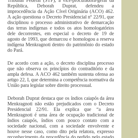
Tribunal Federal (STF), a vice-procuradora-geral da
República, Deborah Duprat, defendeu a
improcedência da Ação Cível Originária (ACO) 462.
A ação questiona o Decreto Presidencial nº 22/91, que
disciplinou o processo administrativo de demarcação
das terras indígenas e todos os atos homologatórios
dele decorrentes, em especial o decreto de 19 de
agosto de 1993, que demarcou e homologou a reserva
indígena Menkragnoti dentro do patrimônio do estado
do Pará.
De acordo com a ação, o decreto disciplina processo
que não observa os princípios do contraditório e da
ampla defesa. A ACO 462 também sustenta ofensa ao
artigo 22, I, que determina a competência normativa da
União para legislar sobre direito processual.
Deborah Duprat destaca que os índios caiapós da área
Menkragnoti não estão prejudicados com o Decreto
Presidencial 22/91. Ela explica que “a área
Menkragnoti é uma área de ocupação tradicional de
índios caiapós, índios com pouco contato com a
sociedade nacional, com a sociedade envolvente e
houve nesse caso, como dito pela relatora, expresso
reconhecimento da procedência do pedido pelo estado