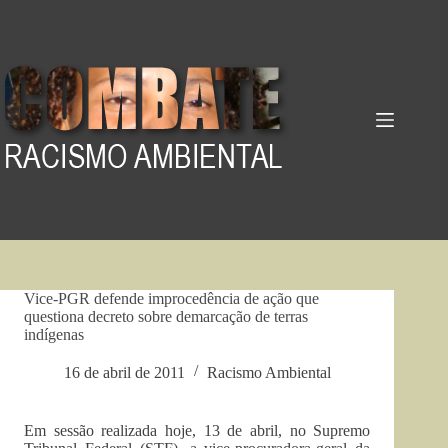
Pular
para
o
conteúdo
Vice-PGR defende improcedência de ação que
questiona decreto sobre demarcação de terras
indígenas
16 de abril de 2011
Racismo Ambiental
Em sessão realizada hoje, 13 de abril, no Supremo