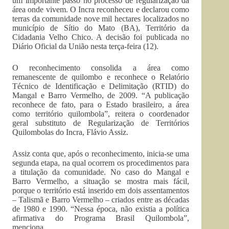
um importante passo no processo de regularização da
área onde vivem. O Incra reconheceu e declarou como
terras da comunidade nove mil hectares localizados no
município de Sítio do Mato (BA), Território da
Cidadania Velho Chico. A decisão foi publicada no
Diário Oficial da União nesta terça-feira (12).
O reconhecimento consolida a área como
remanescente de quilombo e reconhece o Relatório
Técnico de Identificação e Delimitação (RTID) do
Mangal e Barro Vermelho, de 2009. “A publicação
reconhece de fato, para o Estado brasileiro, a área
como território quilombola”, reitera o coordenador
geral substituto de Regularização de Territórios
Quilombolas do Incra, Flávio Assiz.
Assiz conta que, após o reconhecimento, inicia-se uma
segunda etapa, na qual ocorrem os procedimentos para
a titulação da comunidade. No caso do Mangal e
Barro Vermelho, a situação se mostra mais fácil,
porque o território está inserido em dois assentamentos
– Talismã e Barro Vermelho – criados entre as décadas
de 1980 e 1990. “Nessa época, não existia a política
afirmativa do Programa Brasil Quilombola”,
menciona.