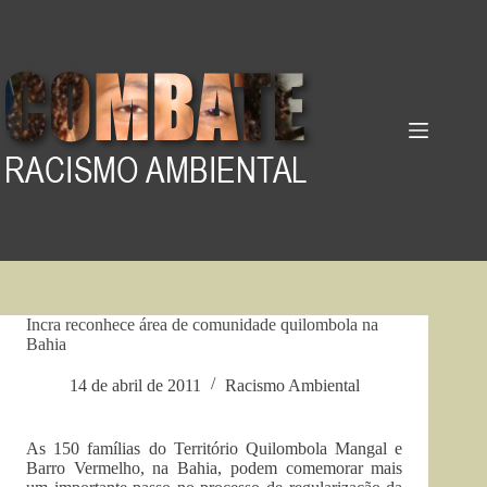
Pular
para
o
conteúdo
Incra reconhece área de comunidade quilombola na
Bahia
14 de abril de 2011
Racismo Ambiental
As 150 famílias do Território Quilombola Mangal e
Barro Vermelho, na Bahia, podem comemorar mais