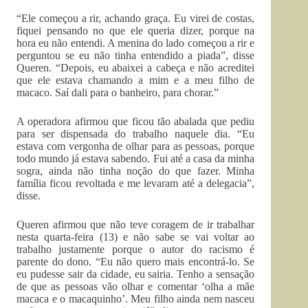
“Ele começou a rir, achando graça. Eu virei de costas,
fiquei pensando no que ele queria dizer, porque na
hora eu não entendi. A menina do lado começou a rir e
perguntou se eu não tinha entendido a piada”, disse
Queren. “Depois, eu abaixei a cabeça e não acreditei
que ele estava chamando a mim e a meu filho de
macaco. Saí dali para o banheiro, para chorar.”
A operadora afirmou que ficou tão abalada que pediu
para ser dispensada do trabalho naquele dia. “Eu
estava com vergonha de olhar para as pessoas, porque
todo mundo já estava sabendo. Fui até a casa da minha
sogra, ainda não tinha noção do que fazer. Minha
família ficou revoltada e me levaram até a delegacia”,
disse.
Queren afirmou que não teve coragem de ir trabalhar
nesta quarta-feira (13) e não sabe se vai voltar ao
trabalho justamente porque o autor do racismo é
parente do dono. “Eu não quero mais encontrá-lo. Se
eu pudesse sair da cidade, eu sairia. Tenho a sensação
de que as pessoas vão olhar e comentar ‘olha a mãe
macaca e o macaquinho’. Meu filho ainda nem nasceu