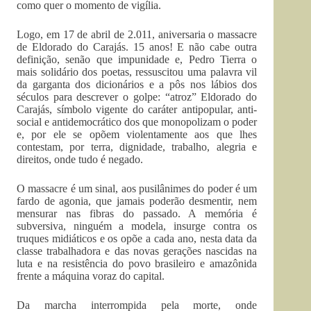
como quer o momento de vigília.
Logo, em 17 de abril de 2.011, aniversaria o massacre
de Eldorado do Carajás. 15 anos! E não cabe outra
definição, senão que impunidade e, Pedro Tierra o
mais solidário dos poetas, ressuscitou uma palavra vil
da garganta dos dicionários e a pôs nos lábios dos
séculos para descrever o golpe: “atroz” Eldorado do
Carajás, símbolo vigente do caráter antipopular, anti-
social e antidemocrático dos que monopolizam o poder
e, por ele se opõem violentamente aos que lhes
contestam, por terra, dignidade, trabalho, alegria e
direitos, onde tudo é negado.
O massacre é um sinal, aos pusilânimes do poder é um
fardo de agonia, que jamais poderão desmentir, nem
mensurar nas fibras do passado. A memória é
subversiva, ninguém a modela, insurge contra os
truques midiáticos e os opõe a cada ano, nesta data da
classe trabalhadora e das novas gerações nascidas na
luta e na resistência do povo brasileiro e amazônida
frente a máquina voraz do capital.
Da marcha interrompida pela morte, onde