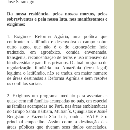
José Saramago
Da nossa residência, pelos nossos mortos, pelos
sobreviventes e pela nossa luta, nos manifestamos e
exigimos:
1. Exigimos Reforma Agrária; uma política que
confronte o latifúndio e desenvolva o campo sobre
outro signo, que não é o do agronegócio; hoje
traduzido, em agrotóxico, comida envenenada,
transgenia, reconcentração de terras e uso intensivo da
biodiversidade para fins privados. O atual programa de
regularização fundiária na Amazônia (terra legal)
legitima o latifúndio, não se traduz em maior numero
de áreas destinadas a Reforma Agrária e nem resolve
os conflitos sociais.
2. Exigimos um programa imediato para assentar as
quase cem mil famílias acampadas no país, em especial
as famílias acampadas no Pará, nas áreas emblemáticas
do Grupo Santa Bárbara, Mutran´s, Quagliatos e Josué
Bengston e Fazenda São Luis, onde a VALE é o
principal empecilho. Assim como a destinação das
áreas públicas que tiveram seus títulos cancelados,