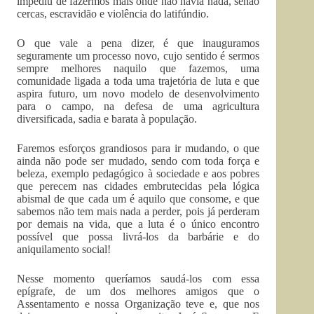
impediu de fazermos mais onde não havia nada, senão
cercas, escravidão e violência do latifúndio.
O que vale a pena dizer, é que inauguramos
seguramente um processo novo, cujo sentido é sermos
sempre melhores naquilo que fazemos, uma
comunidade ligada a toda uma trajetória de luta e que
aspira futuro, um novo modelo de desenvolvimento
para o campo, na defesa de uma agricultura
diversificada, sadia e barata à população.
Faremos esforços grandiosos para ir mudando, o que
ainda não pode ser mudado, sendo com toda força e
beleza, exemplo pedagógico à sociedade e aos pobres
que perecem nas cidades embrutecidas pela lógica
abismal de que cada um é aquilo que consome, e que
sabemos não tem mais nada a perder, pois já perderam
por demais na vida, que a luta é o único encontro
possível que possa livrá-los da barbárie e do
aniquilamento social!
Nesse momento queríamos saudá-los com essa
epígrafe, de um dos melhores amigos que o
Assentamento e nossa Organização teve e, que nos