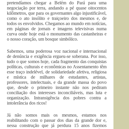
pretendíamos chegar a Belém do Pará para uma
negociação por terra, andando a pé quase oitocentos
kilômetros, que para os governantes algo injustificável,
como o ato insólito e traiçoeiro dos mesmos e, de
todos os envolvidos. Chegamos ao mundo em notícias,
em páginas de jornais e imagens televisivas numa
curva onde hoje está o monumento das castanheiras e
o nosso coração, um bosque simbólico.
Sabemos, uma poderosa voz nacional e internacional
de denúncia e exigência ergueu-se soberana. Por isso,
tudo o que somos hoje, cada fragmento das conquistas
políticas, culturais e econômicas no Assentamento têm
esse traço indelével, de solidariedade afetiva, religiosa
e mística de milhares de estudantes, artistas,
professores, intelectuais, e da grande massa do povo
que, desde o primeiro instante não nos pediram
conciliação dos interesses inconciliáveis, mas luta e
organização. Intransigência dos pobres contra a
intolerância dos ricos!
Já não somos mais os mesmos, estamos nos
reabilitando com o passar dos dias da grande dor e,
nessa construção que já perdura 15 anos fizemos