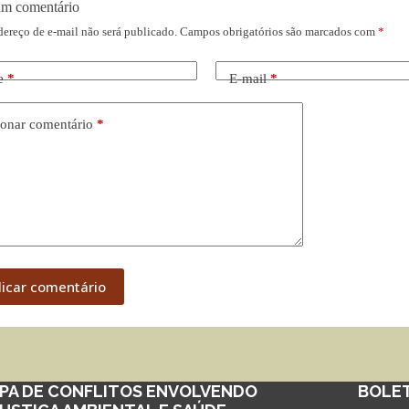
um comentário
dereço de e-mail não será publicado.
Campos obrigatórios são marcados com
*
e
*
E-mail
*
onar comentário
*
licar comentário
PA DE CONFLITOS ENVOLVENDO
BOLE