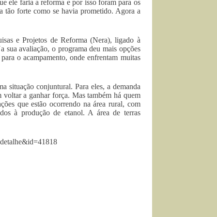
e ele faria a reforma e por isso foram para os
tão forte como se havia prometido. Agora a
isas e Projetos de Reforma (Nera), ligado à
Na sua avaliação, o programa deu mais opções
ar para o acampamento, onde enfrentam muitas
ma situação conjuntural. Para eles, a demanda
dem voltar a ganhar força. Mas também há quem
mações que estão ocorrendo na área rural, com
nados à produção de etanol. A área de terras
=detalhe&id=41818