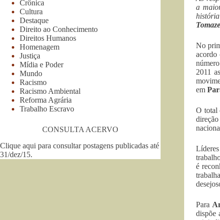
Crônica
a maior
Cultura
histór
Destaque
Tomaz
Direito ao Conhecimento
Direitos Humanos
No prim
Homenagem
acordo
Justiça
número 
Mídia e Poder
2011 as
Mundo
movime
Racismo
em
Par
Racismo Ambiental
Reforma Agrária
Trabalho Escravo
O total
direçã
nacion
CONSULTA ACERVO
Clique aqui para consultar postagens publicadas até
Líderes
31/dez/15
.
trabalh
é recon
trabalh
desejos
Para
An
dispõe 