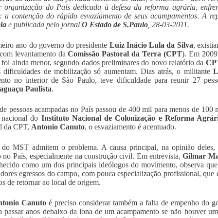
 organização do País dedicada à defesa da reforma agrária, enfre
ia: a contenção do rápido esvaziamento de seus acampamentos. A r
ela
e publicada pelo jornal
O Estado de S.Paulo
, 28-03-2011.
eiro ano do governo do presidente
Luiz Inácio Lula da Silva
, exist
 com levantamento da
Comissão Pastoral da Terra (CPT
). Em 2009
foi ainda menor, segundo dados preliminares do novo relatório da
CP
 dificuldades de mobilização só aumentam. Dias atrás, o militante
L
nto no interior de São Paulo, teve dificuldade para reunir 27 pe
aguaçu Paulista
.
 de pessoas acampadas no País passou de 400 mil para menos de 100 m
o nacional do
Instituto Nacional de Colonização e Reforma Agrár
al da CPT,
Antonio Canuto
, o esvaziamento é acentuado.
 do MST admitem o problema. A causa principal, na opinião deles, 
o no País, especialmente na construção civil. Em entrevista,
Gilmar M
hecido como um dos principais ideólogos do movimento, observa que 
adores egressos do campo, com pouca especialização profissional, que e
os de retornar ao local de origem.
tonio Canuto
é preciso considerar também a falta de empenho do g
a passar anos debaixo da lona de um acampamento se não houver uma