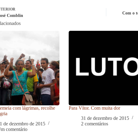
TERIOR
Com o te
osé Comblin
elacionados
meia com lágrimas, recolhe
Para Vítor. Com muita dor
gria
31 de dezembro de 2015
1 de dezembro de 2015
2 comentários
m comentário