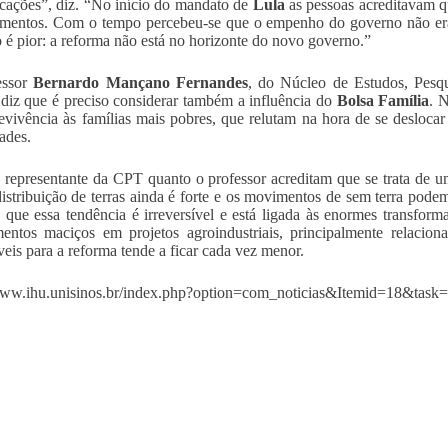
icações”, diz. “No início do mandato de
Lula
as pessoas acreditavam qu
entos. Com o tempo percebeu-se que o empenho do governo não era 
o é pior: a reforma não está no horizonte do novo governo.”
essor
Bernardo Mançano Fernandes
, do Núcleo de Estudos, Pesqu
diz que é preciso considerar também a influência do
Bolsa Família
. 
evivência às famílias mais pobres, que relutam na hora de se desloc
dades.
 representante da CPT quanto o professor acreditam que se trata de u
distribuição de terras ainda é forte e os movimentos de sem terra po
e que essa tendência é irreversível e está ligada às enormes transfor
mentos maciços em projetos agroindustriais, principalmente relacio
veis para a reforma tende a ficar cada vez menor.
www.ihu.unisinos.br/index.php?option=com_noticias&Itemid=18&task