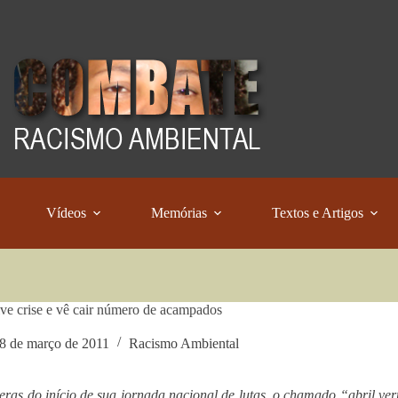
Vídeos
Memórias
Textos e Artigos
e crise e vê cair número de acampados
8 de março de 2011
Racismo Ambiental
eras do início de sua jornada nacional de lutas, o chamado “abril v