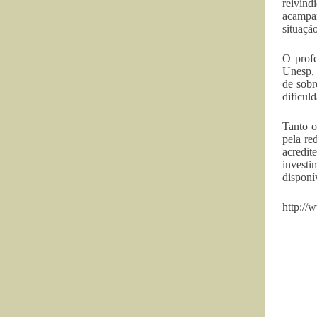
reivind
acampam
situaçã
O prof
Unesp, 
de sobr
dificul
Tanto o
pela re
acredit
investi
disponí
http://