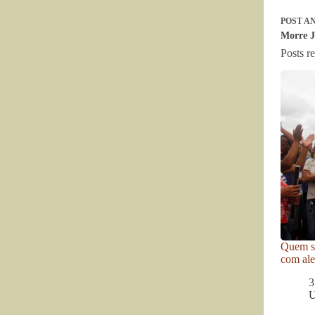
POST
AN
Morre J
Posts r
Quem se
com ale
3
U