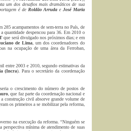
nta um dos desafios mais dramáticos de sua
eportagem é de
Roldão Arruda
e
José Maria
iam 285 acampamentos de sem-terra no País, de
 a quantidade despencou para 36. Em 2010 o
T
que será divulgado nos próximos dias; e em
uciano de Lima
, um dos coordenadores do
ssoas na ocupação de uma área da Ferroban,
il entre 2003 e 2010, segundo estimativas da
ia (Incra
). Para o secretário da coordenação
seria o crescimento do número de postos de
auro
, que faz parte da coordenação nacional e
a construção civil absorve grande volume de
ram os primeiros a se mobilizar pela reforma,
overno na execução da reforma. “Ninguém se
 perspectiva mínima de atendimento de suas