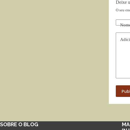
Deixe 
O seu en
Nom
Adici
Pub
SOBRE O BLOG
MA