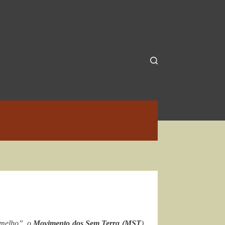
ermelho”, o
Movimento dos Sem Terra (MST
),