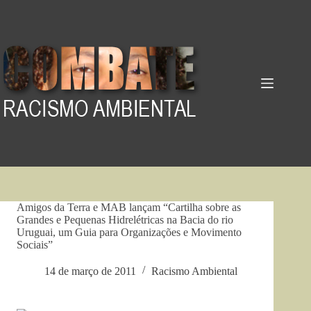
Pular
para
o
conteúdo
Amigos da Terra e MAB lançam “Cartilha sobre as
Grandes e Pequenas Hidrelétricas na Bacia do rio
Uruguai, um Guia para Organizações e Movimento
Sociais”
14 de março de 2011
Racismo Ambiental