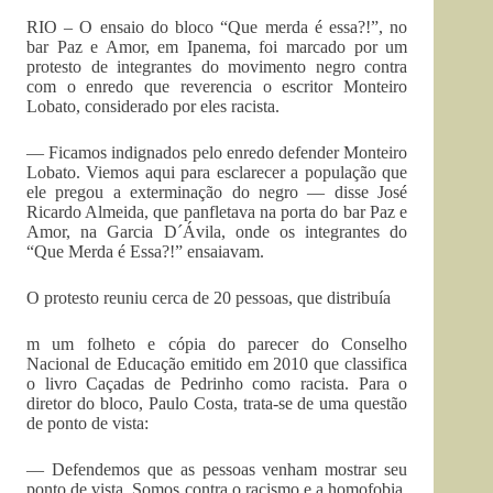
RIO – O ensaio do bloco “Que merda é essa?!”, no
bar Paz e Amor, em Ipanema, foi marcado por um
protesto de integrantes do movimento negro contra
com o enredo que reverencia o escritor Monteiro
Lobato, considerado por eles racista.
— Ficamos indignados pelo enredo defender Monteiro
Lobato. Viemos aqui para esclarecer a população que
ele pregou a exterminação do negro — disse José
Ricardo Almeida, que panfletava na porta do bar Paz e
Amor, na Garcia D´Ávila, onde os integrantes do
“Que Merda é Essa?!” ensaiavam.
O protesto reuniu cerca de 20 pessoas, que distribuía
m um folheto e cópia do parecer do Conselho
Nacional de Educação emitido em 2010 que classifica
o livro Caçadas de Pedrinho como racista. Para o
diretor do bloco, Paulo Costa, trata-se de uma questão
de ponto de vista:
— Defendemos que as pessoas venham mostrar seu
ponto de vista. Somos contra o racismo e a homofobia.