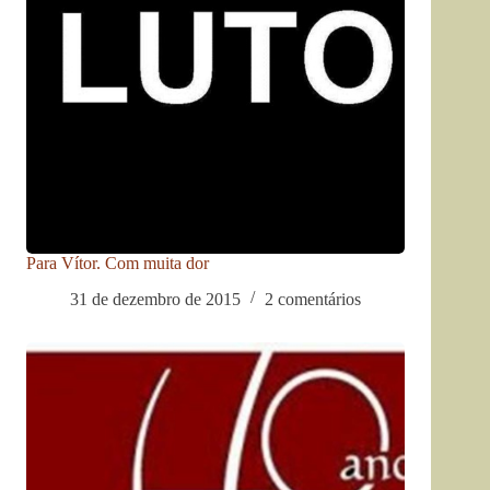
Para Vítor. Com muita dor
31 de dezembro de 2015
2 comentários