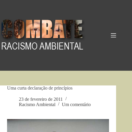
Pular
para
o
conteúdo
Uma curta declaração de princípios
23 de fevereiro de 2011
Racismo Ambiental
Um comentário