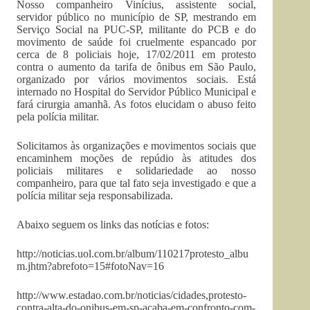
Nosso companheiro Vinícius, assistente social,
servidor público no município de SP, mestrando em
Serviço Social na PUC-SP, militante do PCB e do
movimento de saúde foi cruelmente espancado por
cerca de 8 policiais hoje, 17/02/2011 em protesto
contra o aumento da tarifa de ônibus em São Paulo,
organizado por vários movimentos sociais. Está
internado no Hospital do Servidor Público Municipal e
fará cirurgia amanhã. As fotos elucidam o abuso feito
pela polícia militar.
Solicitamos às organizações e movimentos sociais que
encaminhem moções de repúdio às atitudes dos
policiais militares e solidariedade ao nosso
companheiro, para que tal fato seja investigado e que a
polícia militar seja responsabilizada.
Abaixo seguem os links das notícias e fotos:
http://noticias.uol.com.br/album/110217protesto_albu
m.jhtm?abrefoto=15#fotoNav=16
http://www.estadao.com.br/noticias/cidades,protesto-
contra-alta-do-onibus-em-sp-acaba-em-confronto-com-