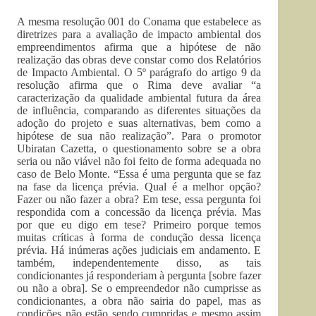
A mesma resolução 001 do Conama que estabelece as
diretrizes para a avaliação de impacto ambiental dos
empreendimentos afirma que a hipótese de não
realização das obras deve constar como dos Relatórios
de Impacto Ambiental. O 5º parágrafo do artigo 9 da
resolução afirma que o Rima deve avaliar “a
caracterização da qualidade ambiental futura da área
de influência, comparando as diferentes situações da
adoção do projeto e suas alternativas, bem como a
hipótese de sua não realização”. Para o promotor
Ubiratan Cazetta, o questionamento sobre se a obra
seria ou não viável não foi feito de forma adequada no
caso de Belo Monte. “Essa é uma pergunta que se faz
na fase da licença prévia. Qual é a melhor opção?
Fazer ou não fazer a obra? Em tese, essa pergunta foi
respondida com a concessão da licença prévia. Mas
por que eu digo em tese? Primeiro porque temos
muitas críticas à forma de condução dessa licença
prévia. Há inúmeras ações judiciais em andamento. E
também, independentemente disso, as tais
condicionantes já responderiam à pergunta [sobre fazer
ou não a obra]. Se o empreendedor não cumprisse as
condicionantes, a obra não sairia do papel, mas as
condições não estão sendo cumpridas e mesmo assim