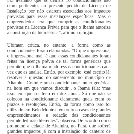
Foi avaliado que as demais 16 condicionantes não
eram pertinentes ao presente pedido de Licença de
Instalação por não estarem associadas aos impactos
previstos para essas instalações específicas. Mas o
empreendedor terá que cumprir as condicionantes
previstas na Licença Prévia para que o Ibama autorize
a construção da hidrelétrica”, afirmou o órgão.
Ubiratan critica, no entanto, a forma como as
condicionantes foram elaboradas. “O que impressiona,
e impressiona mal, é que essas condicionantes foram
feitas na licença prévia de tal forma genéricas que
permite que o Ibama mude essas condicionantes cada
vez que as analisa. Então, por exemplo, está escrito lá:
resolver a questão do saneamento no município de
Altamira. Como é uma condicionante muito genérica,
na hora em que vamos discutir , o Ibama fala: ‘mas
isso tem que ser feito em dez anos’. Só que não se
colocou na condicionante claramente quais eram os
prazos e resoluções. Então, da forma como isso foi
utilizado em Belo Monte e em outros casos de grandes
empreendimentos, a redação das condicionantes
permite leituras diferentes”, observa. De acordo com o
promotor, a cidade de Altamira, no Pará, que sofrerá
grandes impactos já com a instalação do canteiro de