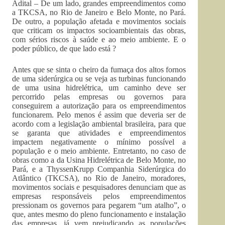
Adital – De um lado, grandes empreendimentos como
a TKCSA, no Rio de Janeiro e Belo Monte, no Pará.
De outro, a população afetada e movimentos sociais
que criticam os impactos socioambientais das obras,
com sérios riscos à saúde e ao meio ambiente. E o
poder público, de que lado está ?
Antes que se sinta o cheiro da fumaça dos altos fornos
de uma siderúrgica ou se veja as turbinas funcionando
de uma usina hidrelétrica, um caminho deve ser
percorrido pelas empresas ou governos para
conseguirem a autorização para os empreendimentos
funcionarem. Pelo menos é assim que deveria ser de
acordo com a legislação ambiental brasileira, para que
se garanta que atividades e empreendimentos
impactem negativamente o mínimo possível a
população e o meio ambiente. Entretanto, no caso de
obras como a da Usina Hidrelétrica de Belo Monte, no
Pará, e a ThyssenKrupp Companhia Siderúrgica do
Atlântico (TKCSA), no Rio de Janeiro, moradores,
movimentos sociais e pesquisadores denunciam que as
empresas responsáveis pelos empreendimentos
pressionam os governos para pegarem “um atalho”, o
que, antes mesmo do pleno funcionamento e instalação
das empresas, já vem prejudicando as populações