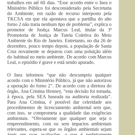
trabalhos em até 60 dias. “Esse acordo entre o Inea o
Ministério Público foi desconsiderado pela Secretaria
do Ambiente, em razão de recurso interposto pela
TKCSA em que ela apontava que a partilha do alto
forno 2 não traria nenhum tipo de problema”, explica o
promotor de Justiça Marcus Leal, titular da 3ª
Promotoria de Justiça de Tutela Coletiva do Meio
Ambiente do Rio de Janeiro. Entretanto, no dia 26 de
dezembro, pouco tempo depois, a população de Santa
Cruz novamente se deparou com uma poluição além
do habitual no meio ambiente. De acordo com Marcus
Leal, o episódio é grave e está sendo apurado.
O Inea informou “que não descumpriu qualquer
acordo com o Ministério Público, já que não autorizou
a operação do forno 2”. De acordo com a diretora do
órgão, Ana Cristina Henney, “esta decisão foi tomada,
à época, pela SEA baseada na auditoria realizada”.
Para Ana Cristina, é possível dar celeridade aos
procedimentos de licenciamento ambiental sem que,
com isso, se comprometa a qualidade das exigências
ambientais. “Obviamente que qualquer que seja o
empreendimento, com ou sem impactos ambientais
relevantes, espera-se que os órgãos ambientais sejam
ágeis em suas avaliações, o que é perfeitamente