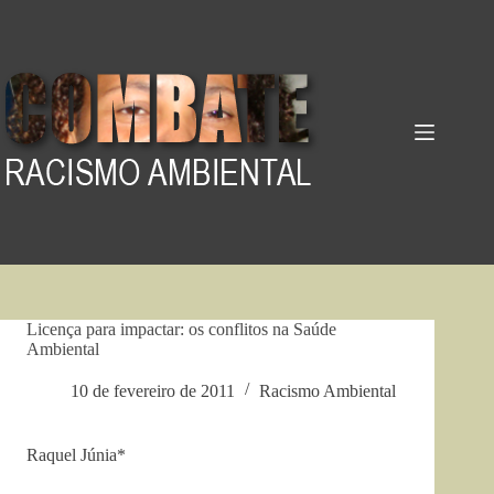
Pular
para
o
conteúdo
Licença para impactar: os conflitos na Saúde
Ambiental
10 de fevereiro de 2011
Racismo Ambiental
Raquel Júnia*