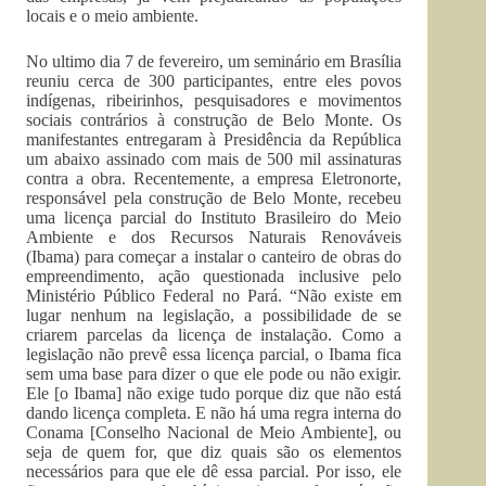
locais e o meio ambiente.
No ultimo dia 7 de fevereiro, um seminário em Brasília
reuniu cerca de 300 participantes, entre eles povos
indígenas, ribeirinhos, pesquisadores e movimentos
sociais contrários à construção de Belo Monte. Os
manifestantes entregaram à Presidência da República
um abaixo assinado com mais de 500 mil assinaturas
contra a obra. Recentemente, a empresa Eletronorte,
responsável pela construção de Belo Monte, recebeu
uma licença parcial do Instituto Brasileiro do Meio
Ambiente e dos Recursos Naturais Renováveis
(Ibama) para começar a instalar o canteiro de obras do
empreendimento, ação questionada inclusive pelo
Ministério Público Federal no Pará. “Não existe em
lugar nenhum na legislação, a possibilidade de se
criarem parcelas da licença de instalação. Como a
legislação não prevê essa licença parcial, o Ibama fica
sem uma base para dizer o que ele pode ou não exigir.
Ele [o Ibama] não exige tudo porque diz que não está
dando licença completa. E não há uma regra interna do
Conama [Conselho Nacional de Meio Ambiente], ou
seja de quem for, que diz quais são os elementos
necessários para que ele dê essa parcial. Por isso, ele