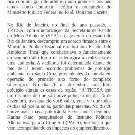
fica com um grau de arbítrio muito grande e nós não
temos como controlar”, critica o procurador do
Ministério Público Federal no Pará, Ubiratan Cazetta.
No Rio de Janeiro, no final do ano passado, a
TKCSA, com a autorização da Secretaria de Estado
do Meio Ambiente (SEA) e o governo do estado do
Rio de Janeiro, descumpriu um acordo firmado entre o
Ministério Público Estadual e o Instituto Estadual do
Ambiente (Inea) que condicionava o funcionamento
do segundo alto forno da siderúrgica à realização de
uma auditoria. A auditoria foi determinada diante do
fato de já terem ocorrido problemas de poluição
ambiental em Santa Cruz, provenientes da entrada em
operação do primeiro alto forno do complexo
siderúrgico. No dia 26 de dezembro, uma forte
poluição atingiu as casas da região. “A TKCSA tem
um discurso de que só houve poluição no dia 26 de
dezembro, mas quando você vai lá, você vê que todos
os dias há poeira no ar, partículas prateadas. No dia 26
houve mais, mas a poluição lá é constante”, denuncia
Karina Kato, pesquisadora do Instituto Políticas
Alternativas para o Cone Sul (PACS), instituição que
vem acompanhando os impactos do empreendimento.