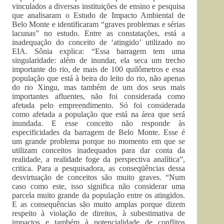
vinculados a diversas instituições de ensino e pesquisa
que analisaram o Estudo de Impacto Ambiental de
Belo Monte e identificaram “graves problemas e sérias
lacunas” no estudo. Entre as constatações, está a
inadequação do conceito de ‘atingido’ utilizado no
EIA. Sônia explica: “Essa barragem tem uma
singularidade: além de inundar, ela seca um trecho
importante do rio, de mais de 100 quilômetros e essa
população que está à beira do leito do rio, não apenas
do rio Xingu, mas também de um dos seus mais
importantes afluentes, não foi considerada como
afetada pelo empreendimento. Só foi considerada
como afetada a população que está na área que será
inundada. E esse conceito não responde às
especificidades da barragem de Belo Monte. Esse é
um grande problema porque no momento em que se
utilizam conceitos inadequados para dar conta da
realidade, a realidade foge da perspectiva analítica”,
critica. Para a pesquisadora, as conseqüências dessa
desvirtuação de conceitos são muito graves. “Num
caso como este, isso significa não considerar uma
parcela muito grande da população entre os atingidos.
E as consequências são muito amplas porque dizem
respeito à violação de direitos, à subestimativa de
impactos e também à potencialidade de conflitos